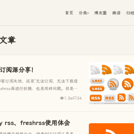
首页
分类
博友圈
微语
归
 的文章
S订阅源分享！
的博客订阅失效，还是“无法订阅，无法下载信
freshrss再进行折腾，也是同样问题。但是这
1.3w
34
ny rss、freshrss使用体会
想折腾个明明白白。就拿RSS订阅工具来