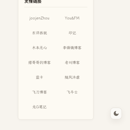
友情链接
joojenZhou
You&FM
东评西就
印记
木本无心
李锋镝博客
缙哥哥的博客
老刘博客
蓝卡
随风沐虐
飞刀博客
飞牛士
龙G笔记