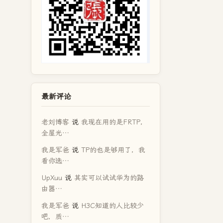
最新评论
老刘博客
说
我现在用的是FRTP，
全屋光…
我是军爸
说
TP的也是够用了，我
看你选…
UpXuu
说
其实可以试试华为的路
由器…
我是军爸
说
H3C知道的人比较少
吧，质…