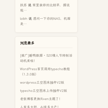
扶苏
说
家里装修的比较早，据说
现…
loibh
说
想问一下你的NAS，机箱
是…
浏览最多
[推广]酷鸭数据 · 520情人节特别活
动机来啦！
WordPress首页调用typecho教程
（1.3.0版）
wordpress兰空图床插件V2版
typecho兰空图床上传插件V2版
老张博客更换Riven主题了！
人有多大胆，AI有多大产！