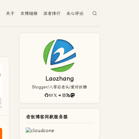
档
关于
友情链接
读者排行
走心评论
Laozhang
Blogger/八零后老头/爱好折腾
GitHub
电子邮件
X
Telegram
Instagram
RSS Feed
Mastodon
老张博客同款服务器