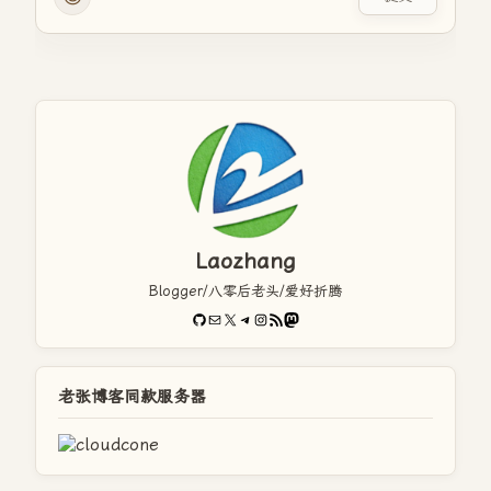
Laozhang
Blogger/八零后老头/爱好折腾
GitHub
电子邮件
X
Telegram
Instagram
RSS Feed
Mastodon
老张博客同款服务器