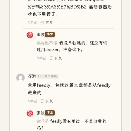
%E9%83%A8%E7%BD%B2 启动容器后
啥也不用管了。
6年前
回复
张波
博主
@执迷不悟
我是单独建的，还没有试
过用docker，准备试下。
6年前
回复
浮游
Lv1.萍水相逢
我用feedly，包括这篇文章都是从feedly
进来的
6年前
回复
张波
博主
@浮游
feedly没有用过，不是收费的
吗？