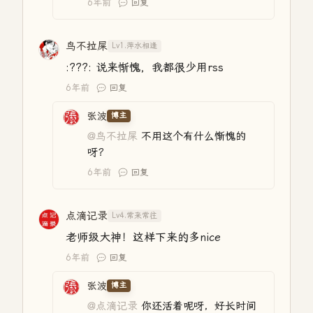
6年前
回复
鸟不拉屎
Lv1.萍水相逢
:???: 说来惭愧，我都很少用rss
6年前
回复
张波
博主
@鸟不拉屎
不用这个有什么惭愧的
呀？
6年前
回复
点滴记录
Lv4.常来常往
老师级大神！这样下来的多nice
6年前
回复
张波
博主
@点滴记录
你还活着呢呀，好长时间