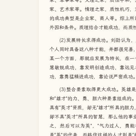
家、军事家等。义理之家，质性平和，
家、艺术家等。情理之家，质性机巧，
的成功典型是企业家、商人等。综上所
外因和条件。质理结合才能成功，而质
(2)发展特长求得成功。刘劭认为
个人同时具备这八种才能，并都很完善，
某一个方面，那就应发展为特长，在一
慧敏锐成功，靠发明创造成功，靠远见
功，靠勇猛精进成功，靠论说严密成功
(3)整合要素取得更大成功。英雄
和"雄才"的力、勇、胆六种要素组成的
具有"英才"资质，却无"雄才"所具的胆
却不具"英才"所具的智慧，那么他的事
之，然后可以为英"，"气力过人，勇
是"英"的代表，而韩信这样的人才则是