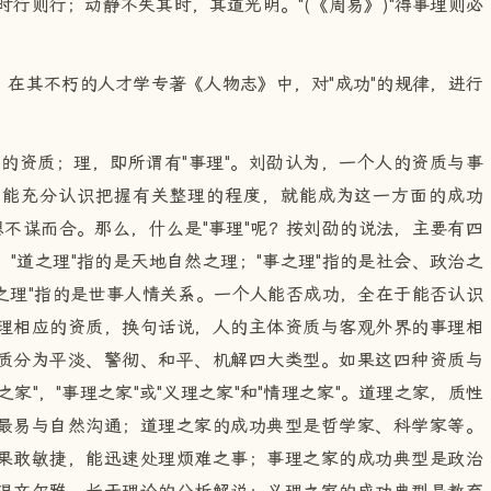
时行则行；动静不失其时，其道光明。"(《周易》)"得事理则必
在其不朽的人才学专著《人物志》中，对"成功"的规律，进行
人的资质；理，即所谓有"事理"。刘劭认为，一个人的资质与事
到能充分认识把握有关整理的程度，就能成为这一方面的成功
想不谋而合。那么，什么是"事理"呢？按刘劭的说法，主要有四
"道之理"指的是天地自然之理；"事之理"指的是社会、政治之
情之理"指的是世事人情关系。一个人能否成功，全在于能否认识
理相应的资质，换句话说，人的主体资质与客观外界的事理相
质分为平淡、警彻、和平、机解四大类型。如果这四种资质与
家"，"事理之家"或"义理之家"和"情理之家"。道理之家，质性
最易与自然沟通；道理之家的成功典型是哲学家、科学家等。
果敢敏捷，能迅速处理烦难之事；事理之家的成功典型是政治