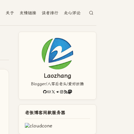
档
关于
友情链接
读者排行
走心评论
Laozhang
Blogger/八零后老头/爱好折腾
GitHub
电子邮件
X
Telegram
Instagram
RSS Feed
Mastodon
老张博客同款服务器