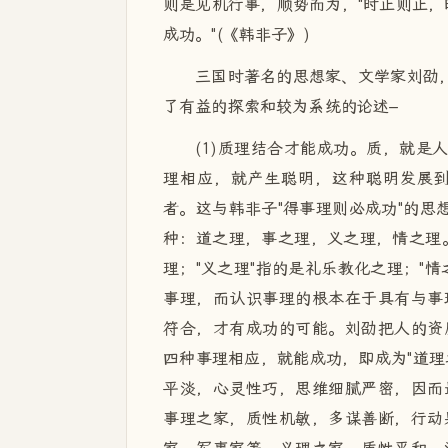
则是见机行事，顺势而为，"时止则止，
成功。"(《韩非子》)
三国时著名的思想家、文学家刘劭，
了有益的探索和较为系统的论述–
(1)质理结合才能成功。质，就是
理相应，就产生聪明，这种聪明发展
者。这与韩非子"得事理则必成功"的思
种：道之理，事之理，义之理，情之理。
理；"义之理"指的是礼乐教化之理；"
事理，而认识事理的根本在于具有与事
符合，才有成功的可能。刘劭把人的资
四种事理相应，就能成功，即成为"道理之
平淡，心灵性巧，思维细腻严密，因而
事理之家，质性机敏，多谋善断，行动