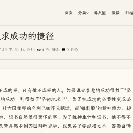
首页
分类
博友圈
微语
归
追求成功的捷径
140 字
约 14 分钟
4.9k 阅读
0 评论
不成的事，只有做不成事的人。如果说史泰龙的成功得益于"坚
的成功，则得益于"坚韧地求己"，为了把成功的必要性变成必
挂六国相印的名利已如浮云飘逝，而"锥刺股"的精神毅力，却
继，读书自然是很奢侈的事。为了维持生计和读书，他不得不
又背井离乡到齐国拜师求学，跟鬼谷子学纵横之术。苏秦自恃