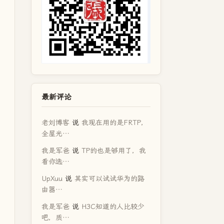
最新评论
老刘博客
说
我现在用的是FRTP，
全屋光…
我是军爸
说
TP的也是够用了，我
看你选…
UpXuu
说
其实可以试试华为的路
由器…
我是军爸
说
H3C知道的人比较少
吧，质…