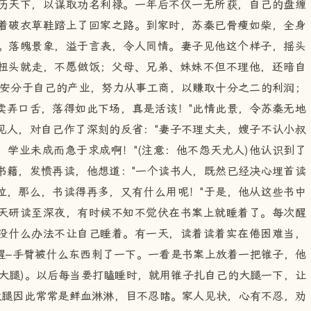
历天下，以谋取功名利禄。一年后不仅一无所获，自己的盘缠
着破衣草鞋踏上了回家之路。到家时，苏秦已骨瘦如柴，全身
。落魄景象，溢于言表，令人同情。妻子见他这个样子，摇头
扭头就走，不愿做饭；父母、兄弟、妹妹不但不理他，还暗自
是安分于自己的产业，努力从事工商，以赚取十分之二的利润；
卖弄口舌，落得如此下场，真是活该！"此情此景，令苏秦无地
见人，对自己作了深刻的反省："妻子不理丈夫，嫂子不认小叔
学业未成而急于求成啊！"(注意：他不怨天尤人)他认识到了
书籍，发愤再读，他想道："一个读书人，既然已经决心埋首读
位，那么，书读得再多，又有什么用呢！"于是，他从这些书中
天研读至深夜，有时候不知不觉伏在书案上就睡着了。每次醒
没什么办法不让自己睡着。有一天，读着读着实在倦困难当，
醒–手臂被什么东西刺了一下。一看是书案上放着一把锥子，他
大腿)。以后每当要打瞌睡时，就用锥子扎自己的大腿一下，让
大腿因此常常是鲜血淋淋，目不忍睹。家人见状，心有不忍，劝