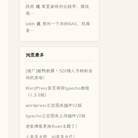
扶苏
说
家里装修的比较早，据说
现…
loibh
说
想问一下你的NAS，机箱
是…
浏览最多
[推广]酷鸭数据 · 520情人节特别活
动机来啦！
WordPress首页调用typecho教程
（1.3.0版）
wordpress兰空图床插件V2版
typecho兰空图床上传插件V2版
老张博客更换Riven主题了！
人有多大胆，AI有多大产！