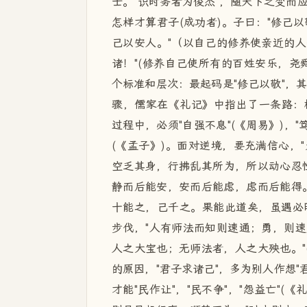
士。"识时务者为俊杰"，随天下之变而
怎样才算君子(成功者)。子曰："修己以
己以安人。"（以自己的修养使亲近的人
诸！"(修养自己使所有的百姓安乐，尧
个标准和层次：最起码是"修己以敬"，其
骤，儒家在《礼记》中指出了一条路：
过程中，必须"自强不息"(《周易》)，"
(《孟子》)。面对逆境，要充满信心，
空乏其身，行拂乱其所为，所以动心忍性
静而后能安，安而后能虑，虑而后能得。
十能之，己千之。果能此道矣，虽遇必明
步伐，"人有师法而知则速通；勇，则
人之大宝也；无师法者，人之大殃也。"
的原因，"君子求诸己"，多为别人作想"
才能"民作让"，"民不争"，"怨益亡"(