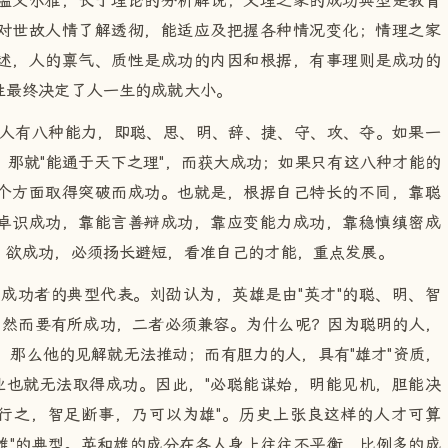
温文尔雅，长于理论的分析解说；义理之家的成功典型是教育
对世故人情了解透彻，能适应及把握各种情况变化；情理之家
述，人的禀气、质性是成功的内因和根据，有事理则是成功的
性最终决定了人一生的成就大小。
，人有八种能力，即聪、思、明、辞、捷、守、攻、夺。如果一
那就"能通于天下之理"，而获大成功；如果只有这八种才能的
个方面取得突破而成功。也就是，根据自己特长的不同，靠聪
卓识成功，靠能言善辩成功，靠应变能力成功，靠稳慎缜密成
。欲成功，必须扬长避短，看准自己的才能，重点发展。
是成功者的典型代表。刘劭认为，英雄是由"英才"的聪、明、智
。然而要有所成功，二者必须兼容。为什么呢？因为聪明的人，
力，那么他的见解就无法推动；而有胆力的人，具有"雄才"资质，
业也就无法取得成功。因此，"必聪能谋始，明能见机，胆能决
能行之，智足断事，乃可以为雄"。历史上张良这样的人才可算
"雄"的典型。英和雄的成分在各人身上往往不平衡，比例多的成