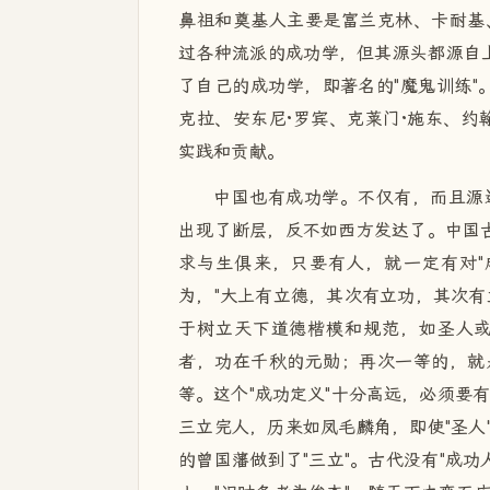
鼻祖和奠基人主要是富兰克林、卡耐基、
过各种流派的成功学，但其源头都源自上
了自己的成功学，即著名的"魔鬼训练"
克拉、安东尼·罗宾、克莱门·施东、约
实践和贡献。
中国也有成功学。不仅有，而且源
出现了断层，反不如西方发达了。中国古
求与生俱来，只要有人，就一定有对"
为，"大上有立德，其次有立功，其次有
于树立天下道德楷模和规范，如圣人
者，功在千秋的元勋；再次一等的，就
等。这个"成功定义"十分高远，必须要有
三立完人，历来如凤毛麟角，即使"圣人
的曾国藩做到了"三立"。古代没有"成功