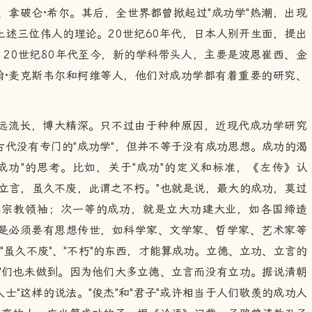
拿破仑·希尔。其后，全世界都曾掀起过"成功学"热潮，出现
述三位伟人的理论。20世纪60年代，日本人别开生面，提出
。20世纪80年代至今，新的学科带头人，主要是波恩崔西、金
翰·麦克斯韦尔和柯维等人，他们对成功学都有着重要的研究、
远流长，博大精深。只不过由于种种原因，近现代成功学研究
代没有专门的"成功学"，但并不等于没有成功思想。成功的渴
成功"的思考。比如，关于"成功"的定义和标准，《左传》认
立言，虽久不废，此谓之不朽。"也就是说，最大的成功，莫过
或宗教领袖；次一等的成功，就是立大功建大业，如各国缔造
是必须要有思想传世，如科学家、文学家、哲学家、艺术家等
"虽久不废"、"不朽"的东西，才能算成功。立德、立功、立言的
"们也未做到。因为他们大多立德、立言而没有立功。据说清朝
人士"这样的说法。"俊杰"和"君子"或许相当于人们敬羡的成功人