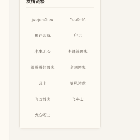
友情链接
joojenZhou
You&FM
东评西就
印记
木本无心
李锋镝博客
缙哥哥的博客
老刘博客
蓝卡
随风沐虐
飞刀博客
飞牛士
龙G笔记