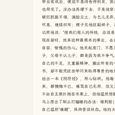
学业有成后，便迫不急待告师别友，游
也用完了。没办法再撑下去，于是他穿
破烂肮脏不堪，满脸尘土，与乞儿无异
叹息，继续织布；嫂子见他这副样子，
讥笑他说："按我们周人的传统，应该
现在却好，放弃这种最根本的事业，去
自容，惭愧而伤心。他关起房门，不愿
子，父母不认儿子，都是因为我不争气，
自己的不足，又重振精神，搬出所有的
书，却不能凭这些学问来取得尊贵的地
捡出一本《阴符经》，用心钻研。他每
来，都懊悔不已，痛骂自己无用，但又
不由自主便扑倒在书案上，但他猛然惊
马上想出了制止打瞌睡的办法：锥刺股(
自己猛然"痛醒"，保持苦读状态。他的