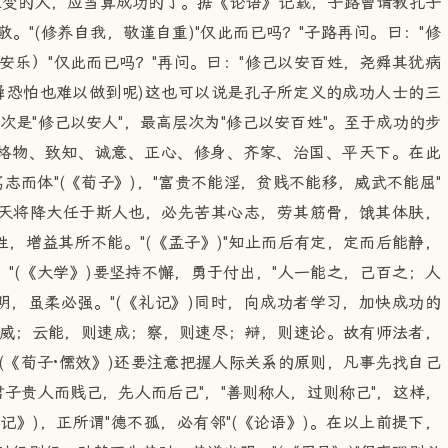
应变的人，应当算成功的了。据《论语》记载，子路曾请教孔子
敬。"(修养自我，敬谨自重)"仅此而已吗？"子路再问。曰："修
安乐）"仅此而已吗？"再问。曰："修己以安百姓，尧舜其犹病
舜恐怕也难以做到呢)这也可以说是孔子所定义的成功人士的三
次是"修己以安人"，最高层次为"修己以安百姓"。至于成功的步
格物、致知、诚意、正心、修身、齐家、治国、平天下。在此
笃志而体"(《荀子》)，"富贵不能淫，贫贱不能移，威武不能屈"
"天将降大任于斯人也，必先苦其心志，劳其筋骨，饿其体肤，
，增益其所不能。"(《孟子》)"知止而后有定，定而后能静，
"(《大学》)要坚持不懈，勇于付出，"人一能之，己百之；人
，虽柔必强。"(《礼记》)同时，向成功者学习，加快成功的
速威；云能，则速成；察，则速尽；辩，则速论。故有师法者，
(《荀子·儒效》)还要注意把握人际关系的原则，凡事先找自己
君子贵人而贱己，先人而后己"，"善则称人，过则称己"，这样，
《礼记》)，正所谓"德不孤，必有邻"(《论语》)。在以上前提下，