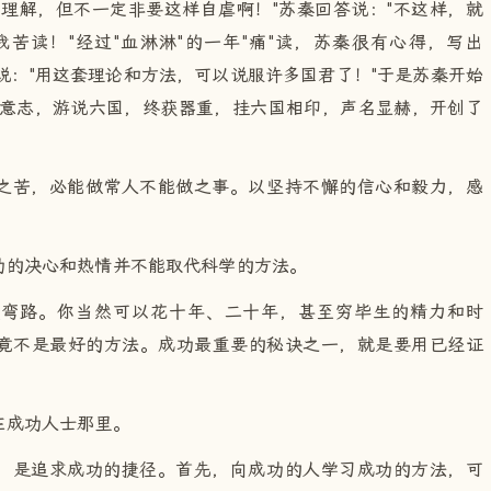
理解，但不一定非要这样自虐啊！"苏秦回答说："不这样，就
苦读！"经过"血淋淋"的一年"痛"读，苏秦很有心得，写出
地说："用这套理论和方法，可以说服许多国君了！"于是苏秦开始
精神意志，游说六国，终获器重，挂六国相印，声名显赫，开创了
之苦，必能做常人不能做之事。以坚持不懈的信心和毅力，感
功的决心和热情并不能取代科学的方法。
走弯路。你当然可以花十年、二十年，甚至穷毕生的精力和时
竟不是最好的方法。成功最重要的秘诀之一，就是要用已经证
在成功人士那里。
，是追求成功的捷径。首先，向成功的人学习成功的方法，可