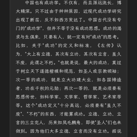
中国也有成功学。不仅有，而且源远流长，博
大精深。只不过由于种种原因，近现代成功学研究
出现了断层，反不如西方发达了。中国古代没有专
门的"成功学"，但并不等于没有成功思想。成功的渴
求与生俱来，只要有人，就一定有对"成功"的思考。
比如，关于"成功"的定义和标准，《左传》认
为，"大上有立德，其次有立功，其次有立言，虽久
不废，此谓之不朽。"也就是说，最大的成功，莫过
于树立天下道德楷模和规范，如圣人或宗教领袖；
次一等的成功，就是立大功建大业，如各国缔造
者，功在千秋的元勋；再次一等的，就是必须要有
思想传世，如科学家、文学家、哲学家、艺术家等
等。这个"成功定义"十分高远，必须要有"虽久不
废"、"不朽"的东西，才能算成功。立德、立功、立
言的三立完人，历来如凤毛麟角，即使"圣人"们也未
做到。因为他们大多立德、立言而没有立功。据说