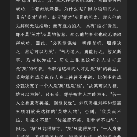
和"雄才"的力、勇、胆六种要素组成的。然而要有所
成功，二者必须兼容。为什么呢？因为聪明的人，
具有"英才"资质，却无"雄才"所具的胆力，那么他的
见解就无法推动；而有胆力的人，具有"雄才"资质，
却不具"英才"所具的智慧，那么他的事业也就无法取
得成功。因此，"必聪能谋始，明能见机，胆能决
之，然后可以为英"，"气力过人，勇能行之，智足断
事，乃可以为雄"。历史上张良这样的人才可算
是"英"的代表，而韩信这样的人才则是"雄"的典型。
英和雄的成分在各人身上往往不平衡，比例多的成
分就决定了一个人是"英"还是"雄"。"故英可以为相，
雄可以为将"，只有英、雄平衡的人才能为王。"若一
人之身兼有英雄，则能长世"。如汉高祖刘邦和楚霸
王项羽就是这样的"英雄人物"。否则，"徒英而不
雄，则雄才不服"；"徒雄而不英，则智者不归往"。
因此，"雄"只能得雄才，"英"只能得英才。"一人身兼