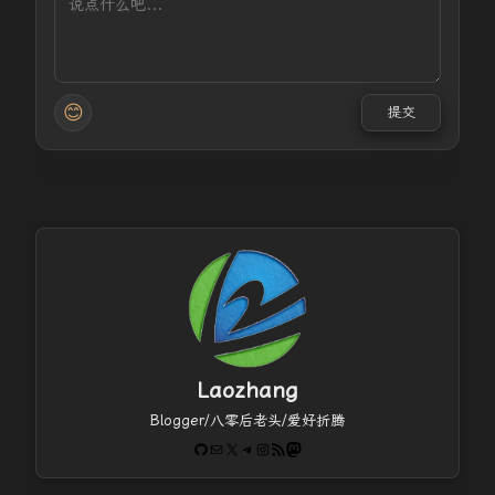
😊
提交
Laozhang
Blogger/八零后老头/爱好折腾
GitHub
电子邮件
X
Telegram
Instagram
RSS Feed
Mastodon