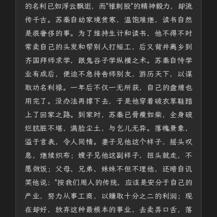
的名利已如浮云飘逝，而"锥刺股"的精神毅力，却流
传千古。苏秦自幼家境贫寒，温饱难继，读书自然
是很奢侈的事。为了维持生计和读书，他不得不时
常卖自己的头发和帮别人打短工，后又背井离乡到
齐国拜师求学，跟鬼谷子学纵横之术。苏秦自恃学
业有成后，便迫不急待告师别友，游历天下，以谋
取功名利禄。一年后不仅一无所获，自己的盘缠也
用完了。没办法再撑下去，于是他穿着破衣草鞋踏
上了回家之路。到家时，苏秦已骨瘦如柴，全身破
烂肮脏不堪，满脸尘土，与乞儿无异。落魄景象，
溢于言表，令人同情。妻子见他这个样子，摇头叹
息，继续织布；嫂子见他这副样子，扭头就走，不
愿做饭；父母、兄弟、妹妹不但不理他，还暗自讥
笑他说："按我们周人的传统，应该是安分于自己的
产业，努力从事工商，以赚取十分之二的利润；现
在却好，放弃这种最根本的事业，去卖弄口舌，落