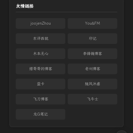
友情链接
joojenZhou
You&FM
东评西就
印记
木本无心
李锋镝博客
缙哥哥的博客
老刘博客
蓝卡
随风沐虐
飞刀博客
飞牛士
龙G笔记