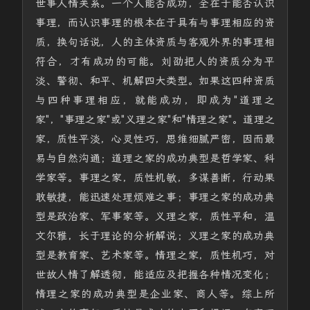
世事人情关系。一个人能否成功，全在于能否认识
事理，而认识事理的根本在于具有与事理相应的资
质，换句话说，人的主体资质与客观外界的事理相
符合，才有成功的可能。刘劭把人的资质分为平
淡、警彻、和平、机解四大类型。如果这四种资质
与四种事理相应，就能成功，即成为"道理之
家"，"事理之家"或"义理之家"和"情理之家"。道理之
家，质性平淡，心灵性巧，思维细腻严密，因而最
易与自然沟通；道理之家的成功典型是哲学家、科
学家等。事理之家，质性机敏，多谋善断，行动果
敢敏捷，能迅速处理烦难之事；事理之家的成功典
型是政治家、军事家等。义理之家，质性平和，温
文尔雅，长于理论的分析解说；义理之家的成功典
型是教育家、艺术家等。情理之家，质性机巧，对
世故人情了解透彻，能适应及把握各种情况变化；
情理之家的成功典型是企业家、商人等。综上所