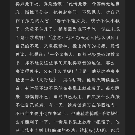
得如此下场，真是活该！"此情此景，令苏秦无地自
容，惭愧而伤心。他关起房门，不愿见人，对自己
作了深刻的反省："妻子不理丈夫，嫂子不认小叔
子，父母不认儿子，都是因为我不争气，学业未成
而急于求成啊！"(注意：他不怨天尤人)他认识到了
自己的不足，又重振精神，搬出所有的书籍，发愤
再读，他想道："一个读书人，既然已经决心埋首读
书，却不能凭这些学问来取得尊贵的地位，那么，
书读得再多，又有什么用呢！"于是，他从这些书中
捡出一本《阴符经》，用心钻研。他每天研读至深
夜，有时候不知不觉伏在书案上就睡着了。每次醒
来，都懊悔不已，痛骂自己无用，但又没什么办法
不让自己睡着。有一天，读着读着实在倦困难当，
不由自主便扑倒在书案上，但他猛然惊醒–手臂被什
么东西刺了一下。一看是书案上放着一把锥子，他
马上想出了制止打瞌睡的办法：锥刺股(大腿)。以后