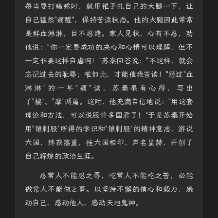
每当要打瞌睡时，就用锥子扎自己的大腿一下，让
自己猛然"痛醒"，保持苦读状态。他的大腿因此常常
是鲜血淋淋，目不忍睹。家人见状，心有不忍，劝
他说："你一定要成功的决心和心情可以理解，但不
一定非要这样自虐啊！"苏秦回答说："不这样，就会
忘记过去的耻辱；唯如此，才能催我苦读！"经过"血
淋淋"的一年"痛"读，苏秦很有心得，写出
了"揣"、"摩"两篇。这时，他充满自信地说："用这套
理论和方法，可以说服许多国君了！"于是苏秦开始
用"锥刺股"所得的学识和"锥刺股"的精神意志，游说
六国，终获器重，挂六国相印，声名显赫，开创了
自己辉煌的政治生涯。
忍常人不能忍之辱，吃常人不能吃之苦，必能
做常人不能做之事。以坚持不懈的信心和毅力，感
动自己，感动他人，感动天地鬼神。