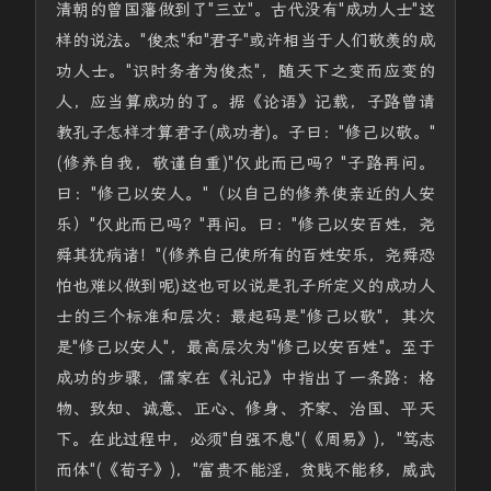
清朝的曾国藩做到了"三立"。古代没有"成功人士"这
样的说法。"俊杰"和"君子"或许相当于人们敬羡的成
功人士。"识时务者为俊杰"，随天下之变而应变的
人，应当算成功的了。据《论语》记载，子路曾请
教孔子怎样才算君子(成功者)。子曰："修己以敬。"
(修养自我，敬谨自重)"仅此而已吗？"子路再问。
曰："修己以安人。"（以自己的修养使亲近的人安
乐）"仅此而已吗？"再问。曰："修己以安百姓，尧
舜其犹病诸！"(修养自己使所有的百姓安乐，尧舜恐
怕也难以做到呢)这也可以说是孔子所定义的成功人
士的三个标准和层次：最起码是"修己以敬"，其次
是"修己以安人"，最高层次为"修己以安百姓"。至于
成功的步骤，儒家在《礼记》中指出了一条路：格
物、致知、诚意、正心、修身、齐家、治国、平天
下。在此过程中，必须"自强不息"(《周易》)，"笃志
而体"(《荀子》)，"富贵不能淫，贫贱不能移，威武