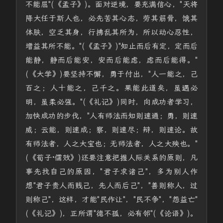
不能屈"(《孟子》)。面对逆境，要充满信心，"天将
降大任于斯人也，必先苦其心志，劳其筋骨，饿其
体肤，空乏其身，行拂乱其所为，所以动心忍性，
增益其所不能。"(《孟子》)"知止而后有定，定而后
能静，静而后能安，安而后能虑，虑而后能得。"
(《大学》)要坚持不懈，勇于付出，"人一能之，己
百之；人十能之，己千之。果能此道矣，虽遇必
明，虽柔必强。"(《礼记》)同时，向成功者学习，
加快成功的步伐，"人有师法而知则速通；勇，则速
威；云能，则速成；察，则速尽；辩，则速论。故
有师法者，人之大宝也；无师法者，人之大殃也。"
(《荀子·儒效》)还要注意把握人际关系的原则，凡
事先找自己的原因，"君子求诸己"，多为别人作
想"君子贵人而贱己，先人而后己"，"善则称人，过
则称己"，这样，才能"民作让"，"民不争"，"怨益亡"
(《礼记》)，正所谓"德不孤，必有邻"(《论语》)。