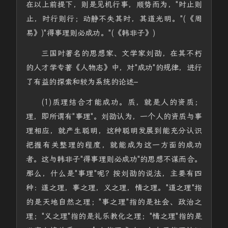
在以上前提下，则是见机行事，顺势而为，"时止则
止，时行则行；动静不失其时，其道光明。"(《周
易》)"得事理则必成功。"(《韩非子》)
三国时著名的思想家、文学家刘劭，在其不朽
的人才学专著《人物志》中，对"成功"的规律，进行
了有益的探索和较为系统的论述–
(1)质理结合才能成功。质，就是人的资质；
理，即所谓有"事理"。刘劭认为，一个人的资质与事
理相应，就产生聪明，这种聪明发展到能充分认识
把握有关整理的程度，就能成为这一方面的成功
者。这与韩非子"得事理则必成功"的思想不谋而合。
那么，什么是"事理"呢？按刘劭的说法，主要有四
种：道之理，事之理，义之理，情之理。"道之理"指
的是天地自然之理；"事之理"指的是社会、政治之
理；"义之理"指的是礼乐教化之理；"情之理"指的是