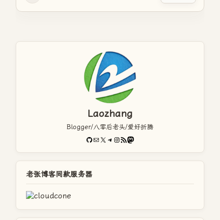
Laozhang
Blogger/八零后老头/爱好折腾
GitHub
电子邮件
X
Telegram
Instagram
RSS Feed
Mastodon
老张博客同款服务器