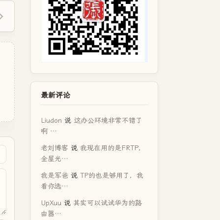
最新评论
Liudon
说
这办公环境非常不错了
啊 …
老刘博客
说
我现在用的是FRTP，
全屋光…
我是军爸
说
TP的也是够用了，我
看你选…
UpXuu
说
其实可以试试华为的路
由器…