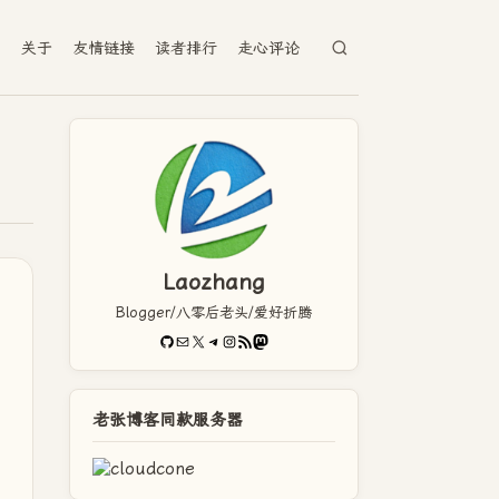
档
关于
友情链接
读者排行
走心评论
Laozhang
Blogger/八零后老头/爱好折腾
GitHub
电子邮件
X
Telegram
Instagram
RSS Feed
Mastodon
老张博客同款服务器