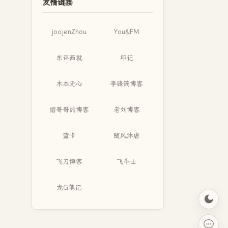
友情链接
joojenZhou
You&FM
东评西就
印记
木本无心
李锋镝博客
缙哥哥的博客
老刘博客
蓝卡
随风沐虐
飞刀博客
飞牛士
龙G笔记