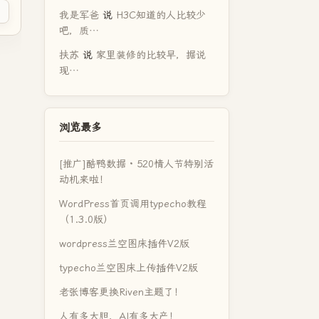
我是军爸
说
H3C知道的人比较少
吧，质…
扶苏
说
家里装修的比较早，据说
现…
浏览最多
[推广]酷鸭数据 · 520情人节特别活
动机来啦！
WordPress首页调用typecho教程
（1.3.0版）
wordpress兰空图床插件V2版
typecho兰空图床上传插件V2版
老张博客更换Riven主题了！
人有多大胆，AI有多大产！