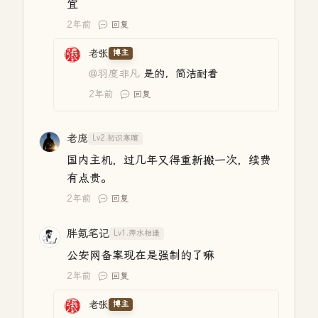
宜
2年前
回复
老张
博主
@羽度非凡
是的，简洁耐看
2年前
回复
老庞
Lv2.初识寒暄
国内主机，过几年又得重新搬一次，续费
有点贵。
2年前
回复
胖氪笔记
Lv1.萍水相逢
公安网备案现在是强制的了嘛
2年前
回复
老张
博主