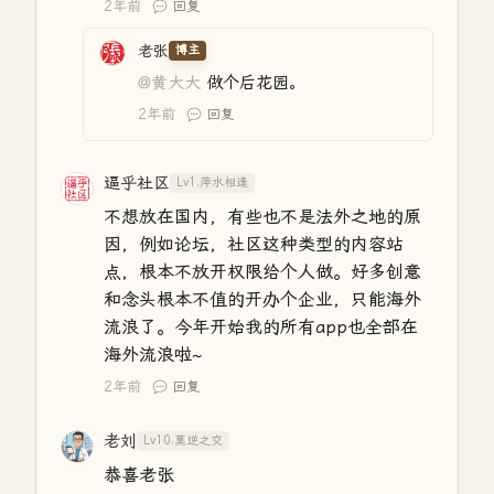
2年前
回复
老张
博主
@黄大大
做个后花园。
2年前
回复
逼乎社区
Lv1.萍水相逢
不想放在国内，有些也不是法外之地的原
因，例如论坛，社区这种类型的内容站
点，根本不放开权限给个人做。好多创意
和念头根本不值的开办个企业，只能海外
流浪了。今年开始我的所有app也全部在
海外流浪啦~
2年前
回复
老刘
Lv10.莫逆之交
恭喜老张