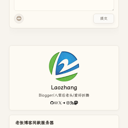
😊
提交
Laozhang
Blogger/八零后老头/爱好折腾
GitHub
电子邮件
X
Telegram
Instagram
RSS Feed
Mastodon
老张博客同款服务器