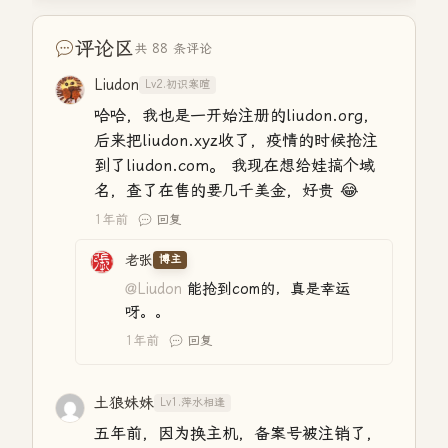
评论区
共 88 条评论
Liudon
Lv2.初识寒暄
哈哈，我也是一开始注册的liudon.org，
后来把liudon.xyz收了，疫情的时候抢注
到了liudon.com。 我现在想给娃搞个域
名，查了在售的要几千美金，好贵 😂
1年前
回复
老张
博主
@Liudon
能抢到com的，真是幸运
呀。。
1年前
回复
土狼妹妹
Lv1.萍水相逢
五年前，因为换主机，备案号被注销了，