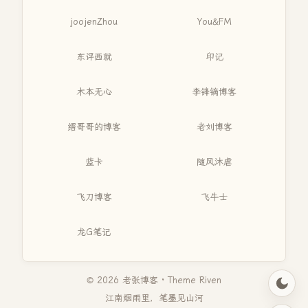
joojenZhou
You&FM
东评西就
印记
木本无心
李锋镝博客
缙哥哥的博客
老刘博客
蓝卡
随风沐虐
飞刀博客
飞牛士
龙G笔记
© 2026 老张博客 · Theme
Riven
江南烟雨里，笔墨见山河