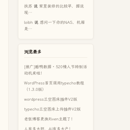
扶苏
说
家里装修的比较早，据说
现…
loibh
说
想问一下你的NAS，机箱
是…
浏览最多
[推广]酷鸭数据 · 520情人节特别活
动机来啦！
WordPress首页调用typecho教程
（1.3.0版）
wordpress兰空图床插件V2版
typecho兰空图床上传插件V2版
老张博客更换Riven主题了！
人有多大胆，AI有多大产！