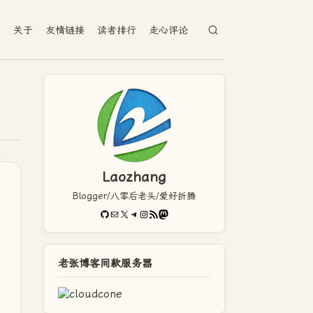
档
关于
友情链接
读者排行
走心评论
Laozhang
Blogger/八零后老头/爱好折腾
GitHub
电子邮件
X
Telegram
Instagram
RSS Feed
Mastodon
老张博客同款服务器