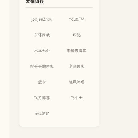
友情链接
joojenZhou
You&FM
东评西就
印记
木本无心
李锋镝博客
缙哥哥的博客
老刘博客
蓝卡
随风沐虐
飞刀博客
飞牛士
龙G笔记