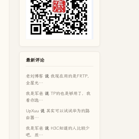
最新评论
老刘博客
说
我现在用的是FRTP，
全屋光…
我是军爸
说
TP的也是够用了，我
看你选…
UpXuu
说
其实可以试试华为的路
由器…
我是军爸
说
H3C知道的人比较少
吧，质…