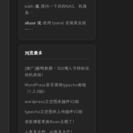
loibh
说
想问一下你的NAS，机箱
是…
alluse
说
我用1panel 安装商业版
一…
浏览最多
[推广]酷鸭数据 · 520情人节特别活
动机来啦！
WordPress首页调用typecho教程
（1.3.0版）
wordpress兰空图床插件V2版
typecho兰空图床上传插件V2版
老张博客更换Riven主题了！
人有多大胆，AI有多大产！