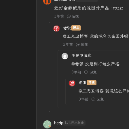
还好全部使用的是国外产品 :razz:
3年前
回复
老张
博主
@王光卫博客
我的域名也在国外呀
3年前
回复
王光卫博客
@老张
没想到打这么严格
3年前
回复
老张
博主
@王光卫博客
就是这么严
3年前
回复
hedp
Lv1.萍水相逢