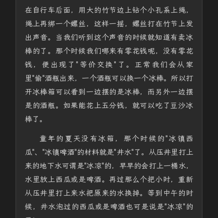
在自行车后面，用大的竹节边上钻个小孔系上绳，
绳上再绑一个螺丝，这样一摇，螺丝打在竹节上发
出声音。当我们听到这个声音的时候就知道有卖冰
棒的了。那个时候我们哪来有零花钱呢，没有零花
钱，便出现了"等价交换"了。正常我们会从家
里"偷"酒瓶出来，一个酒瓶可以换一个冰棒。所以打
开冰棒箱可以看到一边摆的是冰棒，而另外一边摆
是的酒瓶。如果能花上五分钱，就可以吃了豆沙冰
棒了。
童年的夏天没有冰箱，那个时候的"冰镇西
瓜"、"冰镇啤酒"的材料就是"井水"了。从压井里打上
来的地下水可谓是"冰凉"的，早早的会打上一桶水，
水里放上西瓜或是啤酒。再过那么个把小时，重新
从压井里打上来水把原来的水换掉。等到中午的时
候，井水泡过的西瓜或是啤酒也可是说是"冰凉"的