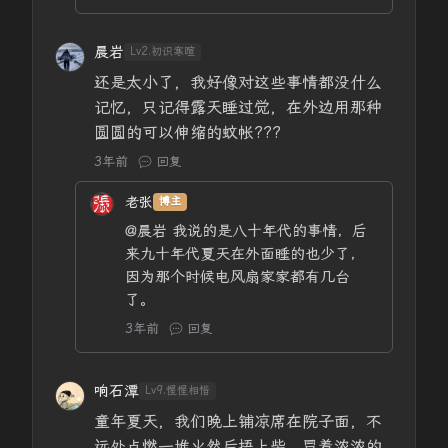
晨岩
Lv2.初识寒暄
还是太小了，我好像对这些事情都没什么
记忆，只记得露天睡过觉，在外边用那种
圆圆的可以伸缩的蚊帐???
3年前
回复
老张
博主
@晨岩
我说的是八十年代的事情，后
来九十年代夏天在外面睡的也少了，
因为那个时候电风扇家家都有几台
了。
3年前
回复
响石潭
Lv9.惺惺相惜
童年夏天，我们晚上铺凉席在院子面，不
远处点燃一堆火然后捂上柴，冒着浓浓的