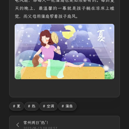
电风扇，那每人一把蒲扇也是必须要有的。每到夏
天的晚上，最温馨的一幕就是孩子躺在凉床上睡
觉，而父母用蒲扇帮着孩子扇风。
# 夏
# 热
# 空调
# 蒲扇
常州两日“热”！
2022-08-13 09:09:57