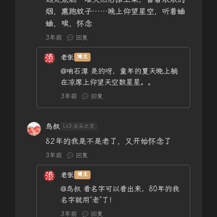
烟，熏跑蚊子……晚上仰望星空，听着蛐
蛐，唉，怀念
3年前
回复
老张
博主
@响石潭
是的呀，童年的夏天晚上躺
在凉席上仰望天空数星星。。
3年前
回复
鸟叔
Lv3.点头之交
82年的我是不是老了，又开始怀念了
3年前
回复
老张
博主
@鸟叔
看名字可以看出来，80年的我
名字就用“老”了！
3年前
回复