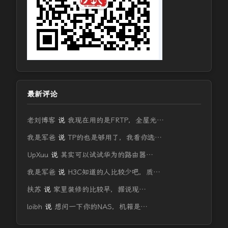
最新评论
老刘博客
说
我现在用的是FRTP，全屋光…
我是军爸
说
TP的也是够用了，我看你选…
UpXuu
说
其实可以试试华为的路由器…
我是军爸
说
H3C知道的人比较少吧，质…
扶苏
说
家里装修的比较早，据说现…
loibh
说
想问一下你的NAS，机箱是…