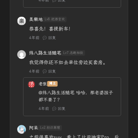
4年前
回复
美樂地
Lv8.把酒言欢
恭喜先！喜提新车！
4年前
回复
纬八路生活随笔
Lv7.志趣相投
我觉得你还不如去单位旁边买套房。
4年前
回复
老张
博主
@纬八路生活随笔
哈哈，那老婆孩子
都不要了？
4年前
回复
阿呆
Lv2.初识寒暄
之前很喜欢suv，看上了比亚迪宋Pro，后