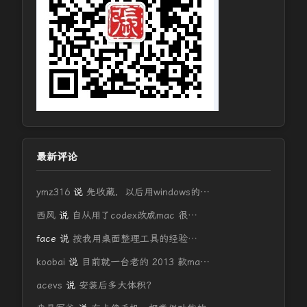
最新评论
ymz316
说
先收藏，以后用windows的…
西风
说
自从用了codex改成mac 很…
face
说
按我用桌面整理工具的经验…
koobai
说
目前就一台老的 2013 款ma…
acevs
说
安装后多大体积？