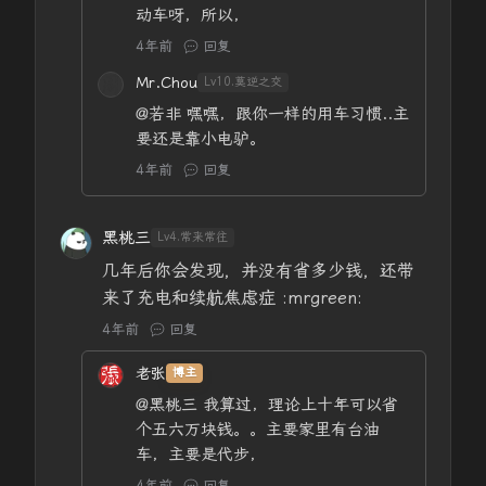
动车呀，所以，
4年前
回复
Mr.Chou
Lv10.莫逆之交
@若非
嘿嘿，跟你一样的用车习惯..主
要还是靠小电驴。
4年前
回复
黑桃三
Lv4.常来常往
几年后你会发现，并没有省多少钱，还带
来了充电和续航焦虑症 :mrgreen:
4年前
回复
老张
博主
@黑桃三
我算过，理论上十年可以省
个五六万块钱。。主要家里有台油
车，主要是代步，
4年前
回复