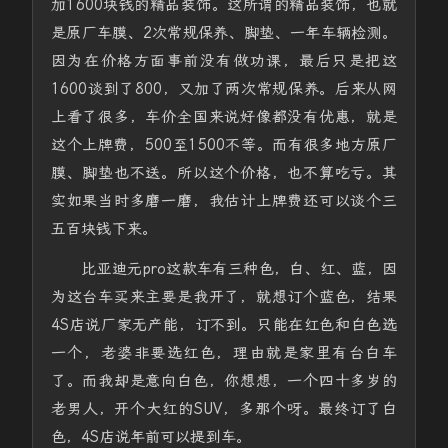
加1600块钱的精品装饰。这所谓的精品装饰，也就
是原厂车膜、2次常规保养、脚垫、一年车辆检测。
因为在价格方面事前没有做功课，最后只是把这
1600谈到了800，又加了两次常规保养。后来从网
上看了很多，车价全国来说好像都没有优惠，就是
这个上牌费，500至1500不等。而有很多地方原厂
膜、脚垫也不送。所以这个价格，也不算吃亏。其
实如果当时多磨一磨，我估计上牌费还可以谈个三
五百块钱下来。
比亚迪元pro这款车有三种色，白、红、蓝，因
为这台车买来主要是我开了，就想订个蓝色，结果
4S店说厂家无产能，订不到。只能在红色和白色选
一个，老婆非要选红色，理由就是家里有台白车
了。而我却是意向白色，你想想，一个四十多岁的
老男人，开个大红的SUV，多那个呀。最终订了白
色，4S店说年前可以提到车。