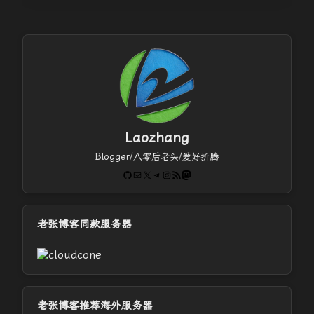
Laozhang
Blogger/八零后老头/爱好折腾
GitHub
电子邮件
X
Telegram
Instagram
RSS Feed
Mastodon
老张博客同款服务器
老张博客推荐海外服务器