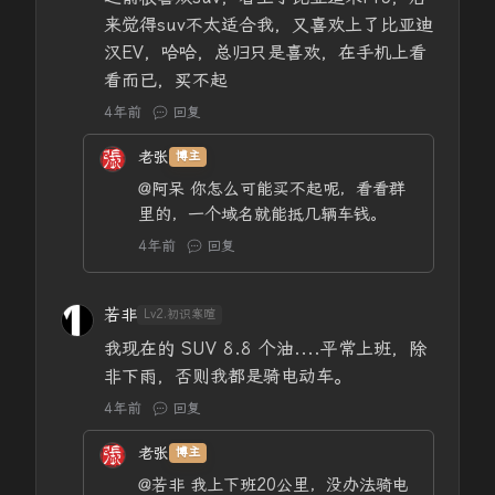
来觉得suv不太适合我，又喜欢上了比亚迪
汉EV，哈哈，总归只是喜欢，在手机上看
看而已，买不起
4年前
回复
老张
博主
@阿呆
你怎么可能买不起呢，看看群
里的，一个域名就能抵几辆车钱。
4年前
回复
若非
Lv2.初识寒暄
我现在的 SUV 8.8 个油....平常上班，除
非下雨，否则我都是骑电动车。
4年前
回复
老张
博主
@若非
我上下班20公里，没办法骑电