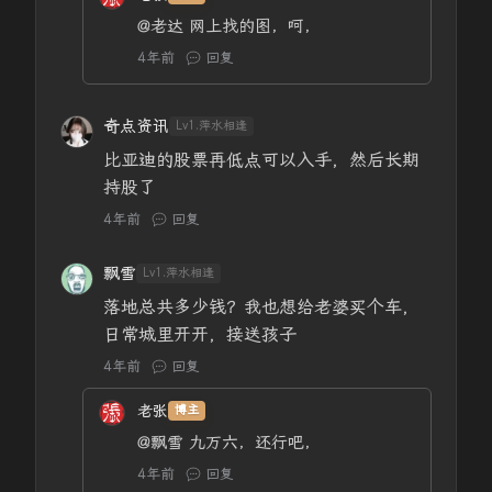
@老达
网上找的图，呵，
4年前
回复
奇点资讯
Lv1.萍水相逢
比亚迪的股票再低点可以入手，然后长期
持股了
4年前
回复
飘雪
Lv1.萍水相逢
落地总共多少钱？我也想给老婆买个车，
日常城里开开，接送孩子
4年前
回复
老张
博主
@飘雪
九万六，还行吧，
4年前
回复