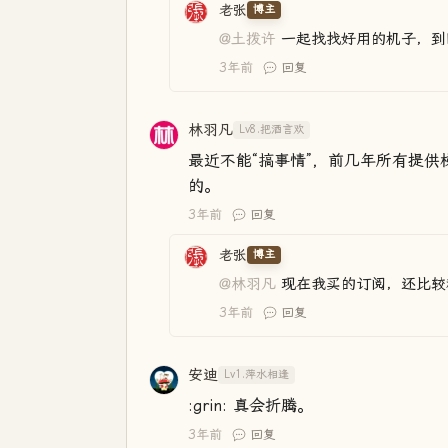
老张
博主
@土拨许
一起找找好用的机子，到
3年前
回复
林羽凡
Lv8.把酒言欢
最近不能“搞事情”，前几年所有提
的。
3年前
回复
老张
博主
@林羽凡
现在我买的订阅，还比较
3年前
回复
安迪
Lv1.萍水相逢
:grin: 真会折腾。
3年前
回复