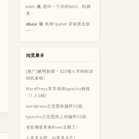
loibh
说
想问一下你的NAS，机箱
是…
alluse
说
我用1panel 安装商业版
一…
浏览最多
[推广]酷鸭数据 · 520情人节特别活
动机来啦！
WordPress首页调用typecho教程
（1.3.0版）
wordpress兰空图床插件V2版
typecho兰空图床上传插件V2版
老张博客更换Riven主题了！
人有多大胆，AI有多大产！