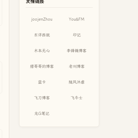
友情链接
joojenZhou
You&FM
东评西就
印记
木本无心
李锋镝博客
缙哥哥的博客
老刘博客
蓝卡
随风沐虐
飞刀博客
飞牛士
龙G笔记