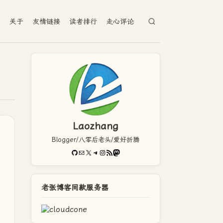
档
关于
友情链接
读者排行
走心评论
Laozhang
Blogger/八零后老头/爱好折腾
GitHub
电子邮件
X
Telegram
Instagram
RSS Feed
Mastodon
老张博客同款服务器