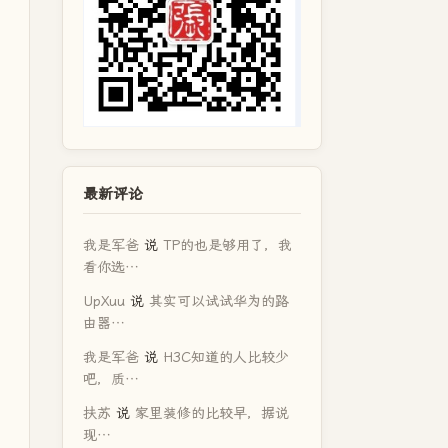
最新评论
我是军爸
说
TP的也是够用了，我
看你选…
UpXuu
说
其实可以试试华为的路
由器…
我是军爸
说
H3C知道的人比较少
吧，质…
扶苏
说
家里装修的比较早，据说
现…