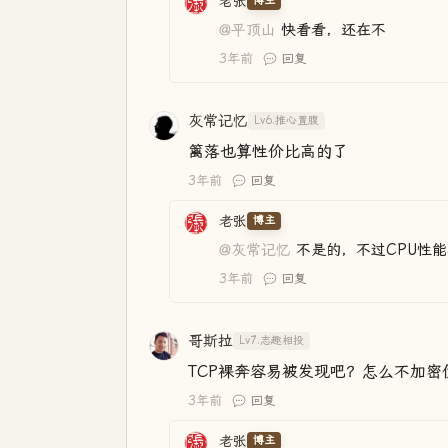
老张
博主
@平顶山
快看看，还在不
3年前
回复
灰常记忆
Lv6.推心置腹
篱落也算性价比高的了
3年前
回复
老张
博主
@灰常记忆
不是的，不过CPU性
3年前
回复
哥斯拉
Lv7.志趣相投
TCP裸奔容易被发现吧？怎么不加
3年前
回复
老张
博主