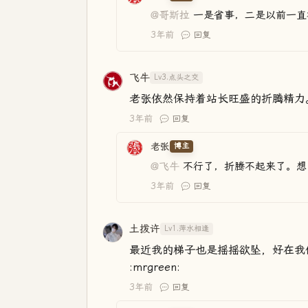
@哥斯拉
一是省事，二是以前一直
3年前
回复
飞牛
Lv3.点头之交
老张依然保持着站长旺盛的折腾精力
3年前
回复
老张
博主
@飞牛
不行了，折腾不起来了。想
3年前
回复
土拨许
Lv1.萍水相逢
最近我的梯子也是摇摇欲坠，好在我
:mrgreen:
3年前
回复