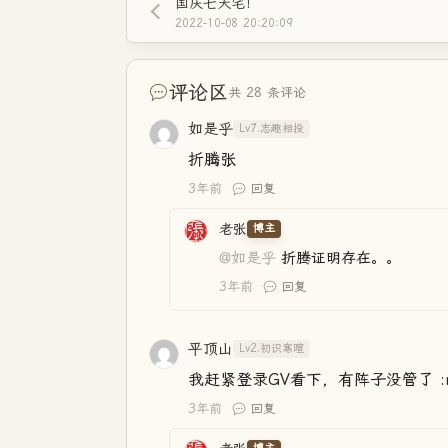
国庆七天宅！
2022-10-08 20:20:09
评论区
共 28 条评论
如是乎
Lv7.志趣相投
折腾张
3年前
回复
老张
博主
@如是乎
折腾证明存在。。
3年前
回复
平顶山
Lv2.初识寒暄
我赶紧登录GV看下，有阵子没管了 :mr
3年前
回复