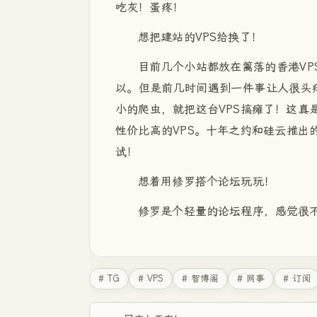
吃灰！蛋疼！
想把建站的VPS给换了！
目前几个小站都放在篱落的香港VPS
以。但是前几时间遇到一件事让人很头
小的爬虫，就把这台VPS搞瘫了！这真
性价比高的VPS。十年之约和硅云推出的活
试！
想着用修罗搭个论坛玩玩！
修罗是个轻量的论坛程序，感觉很
# TG
# VPS
# 智博阁
# 网事
# 订阅