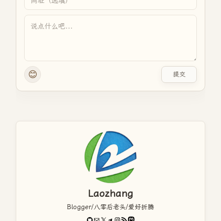
😊
提交
Laozhang
Blogger/八零后老头/爱好折腾
GitHub
电子邮件
X
Telegram
Instagram
RSS Feed
Mastodon