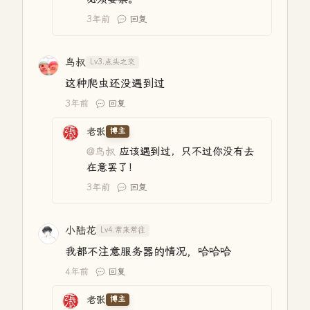
3年前
回复
鸟叔
Lv3.点头之交
这种爬虫还没遇到过
3年前
回复
老张
博主
@鸟叔
应该遇到过，只不过你没有去
在意罢了！
3年前
回复
小陆花
Lv4.常来常往
我都不注意服务器的情况，哈哈哈
4年前
回复
老张
博主