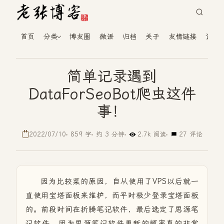
首页
分类
博友圈
微语
归档
关于
友情链接
读者
简单记录遇到
DataForSeoBot爬虫这件
事！
2022/07/10
859 字
约 3 分钟
2.7k 阅读
27 评论
因为比较菜的原因，自从使用了VPS以后就一
直使用宝塔面板来维护，而平时极少登录宝塔面板
的。前段时间在折腾笔记软件，最后选定了思源笔
记软件，因为思源笔记软件更新的频率真的非常