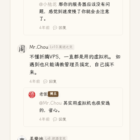
@小陆花
那你的服务器应该没有问
题，感觉到速度慢了你就会去注意
了。
4年前
回复
Mr.Chou
Lv10.莫逆之交
不懂折腾VPS，一直都是用的虚拟机。 如
遇到也只能请教管理员搞定，自己搞不
来。
4年前
回复
老张
博主
@Mr.Chou
其实用虚拟机也很安逸
的，省心。
4年前
回复
美樂地
Lv8.把酒言欢