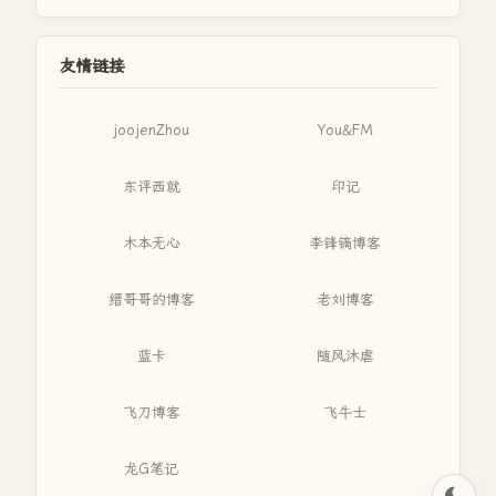
友情链接
joojenZhou
You&FM
东评西就
印记
木本无心
李锋镝博客
缙哥哥的博客
老刘博客
蓝卡
随风沐虐
飞刀博客
飞牛士
龙G笔记