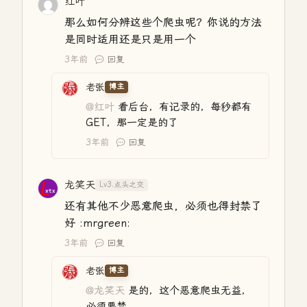
红叶
那么如何分辨这些个爬虫呢？你说的方法
是同时适用还是只是用一个
3年前
回复
老张
博主
@红叶
看后台，有记录的，每秒都有
GET，那一定是的了
3年前
回复
龙笑天
Lv3.点头之交
还有其他不少恶意爬虫，必须也得封禁了
好 :mrgreen:
3年前
回复
老张
博主
@龙笑天
是的，这个恶意爬虫无益，
必须要禁。