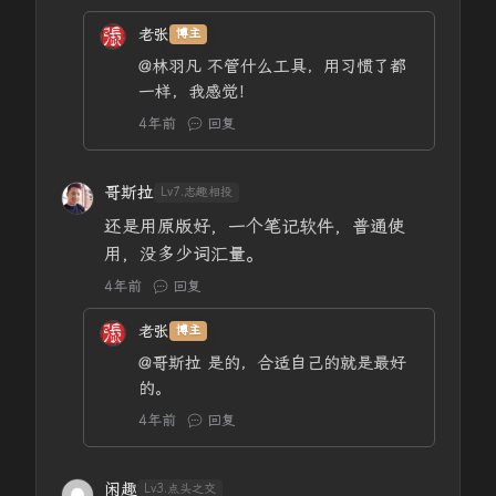
老张
博主
@林羽凡
不管什么工具，用习惯了都
一样，我感觉！
4年前
回复
哥斯拉
Lv7.志趣相投
还是用原版好，一个笔记软件，普通使
用，没多少词汇量。
4年前
回复
老张
博主
@哥斯拉
是的，合适自己的就是最好
的。
4年前
回复
闲趣
Lv3.点头之交