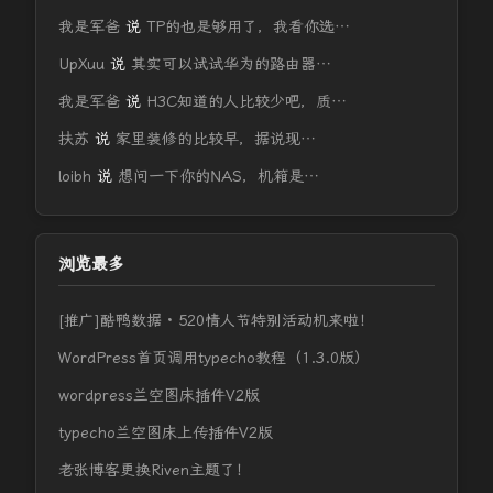
我是军爸
说
TP的也是够用了，我看你选…
UpXuu
说
其实可以试试华为的路由器…
我是军爸
说
H3C知道的人比较少吧，质…
扶苏
说
家里装修的比较早，据说现…
loibh
说
想问一下你的NAS，机箱是…
浏览最多
[推广]酷鸭数据 · 520情人节特别活动机来啦！
WordPress首页调用typecho教程（1.3.0版）
wordpress兰空图床插件V2版
typecho兰空图床上传插件V2版
老张博客更换Riven主题了！