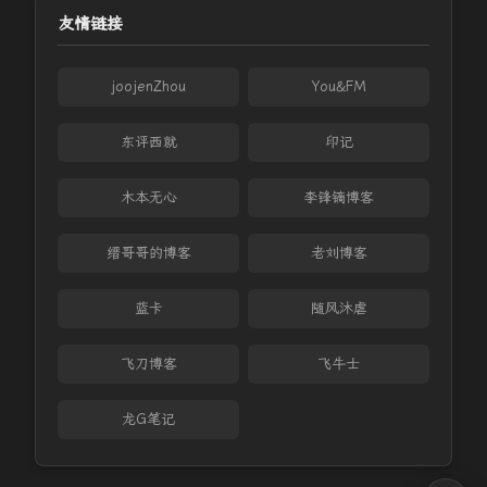
友情链接
joojenZhou
You&FM
东评西就
印记
木本无心
李锋镝博客
缙哥哥的博客
老刘博客
蓝卡
随风沐虐
飞刀博客
飞牛士
龙G笔记