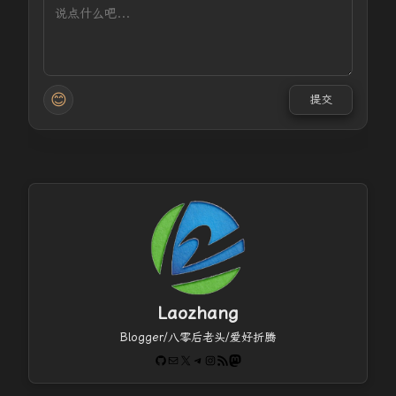
😊
提交
Laozhang
Blogger/八零后老头/爱好折腾
GitHub
电子邮件
X
Telegram
Instagram
RSS Feed
Mastodon