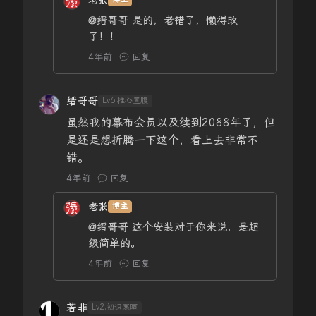
@缙哥哥
是的，老错了，懒得改
了！！
4年前
回复
缙哥哥
Lv6.推心置腹
虽然我的幕布会员以及续到2088年了，但
是还是想折腾一下这个，看上去非常不
错。
4年前
回复
老张
博主
@缙哥哥
这个安装对于你来说，是超
级简单的。
4年前
回复
若非
Lv2.初识寒暄