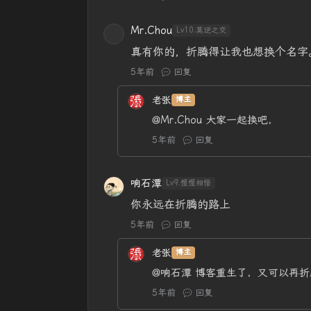
Mr.Chou
Lv10.莫逆之交
真有你的，折腾得让我也想换个名字
5年前
回复
老张
博主
@Mr.Chou
大家一起换吧，
5年前
回复
响石潭
Lv9.惺惺相惜
你永远在折腾的路上
5年前
回复
老张
博主
@响石潭
博客重生了，又可以再折
5年前
回复