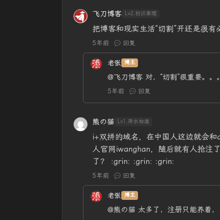
飞刀博客
Lv2.初识寒暄
把博客和现实生活“切割”开还是很
5年前
回复
老张
博主
@飞刀博客
对，“切割”很重要。。
5年前
回复
熊の猫
Lv1.萍水相逢
i+双拼的域名，在中国人这边就会和
人官网iwanghan，随后就有人抢注了
了？ :grin: :grin: :grin:
5年前
回复
老张
博主
@熊の猫
太多了，注册只能养着，