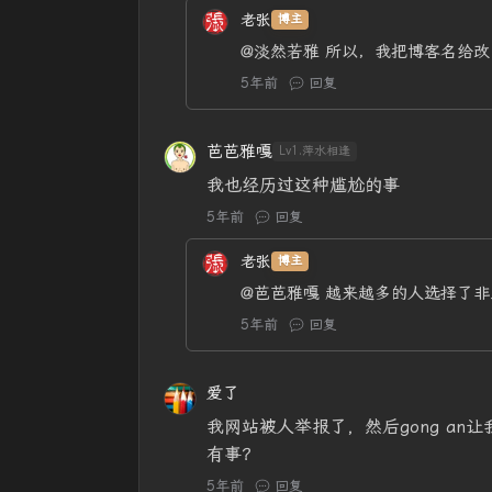
老张
博主
@淡然若雅
所以，我把博客名给改
5年前
回复
芭芭雅嘎
Lv1.萍水相逢
我也经历过这种尴尬的事
5年前
回复
老张
博主
@芭芭雅嘎
越来越多的人选择了非
5年前
回复
爱了
我网站被人举报了，然后gong a
有事？
5年前
回复