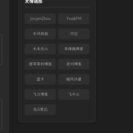
友情链接
joojenZhou
You&FM
东评西就
印记
木本无心
李锋镝博客
缙哥哥的博客
老刘博客
蓝卡
随风沐虐
飞刀博客
飞牛士
龙G笔记