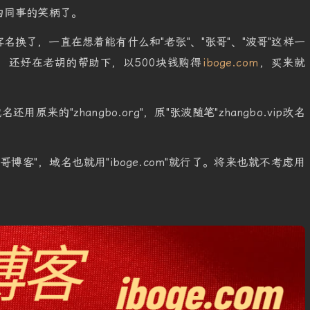
为同事的笑柄了。
换了，一直在想着能有什么和"老张"、"张哥"、"波哥"这样一
，还好在老胡的帮助下，以500块钱购得
iboge.com
，买来就
原来的"zhangbo.org"，原"张波随笔"zhangbo.vip改名
博客"，域名也就用"iboge.com"就行了。将来也就不考虑用