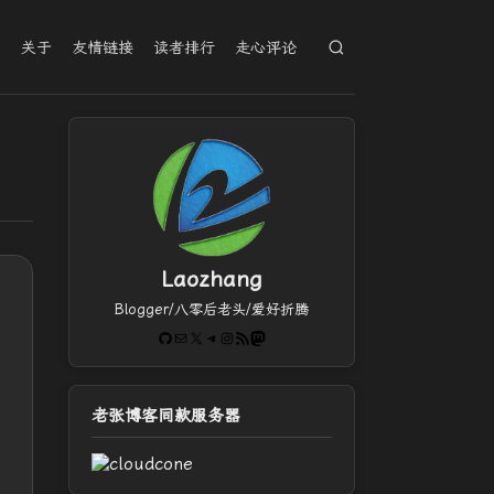
档
关于
友情链接
读者排行
走心评论
Laozhang
Blogger/八零后老头/爱好折腾
GitHub
电子邮件
X
Telegram
Instagram
RSS Feed
Mastodon
老张博客同款服务器