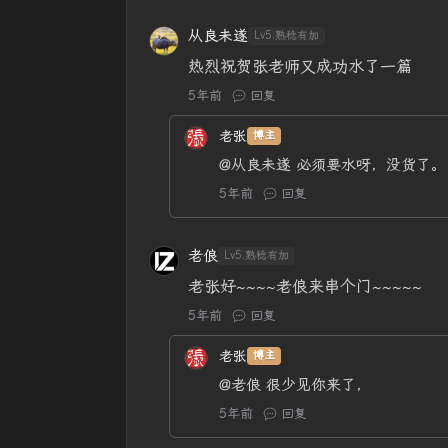
从良未遂
Lv5.熟稔有加
热烈祝贺张老师又成功水了一篇
5年前
回复
老张
博主
@从良未遂
必须要水呀，没货了。
5年前
回复
老俍
Lv5.熟稔有加
老张好~~~~老俍来串个门~~~~~
5年前
回复
老张
博主
@老俍
很少见你来了，
5年前
回复