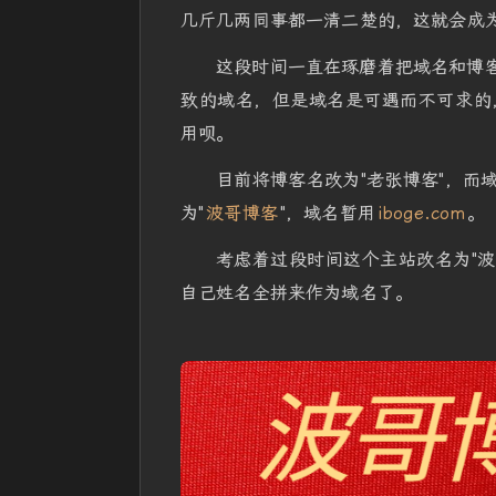
几斤几两同事都一清二楚的，这就会成
这段时间一直在琢磨着把域名和博客名
致的域名，但是域名是可遇而不可求的
用呗。
目前将博客名改为"老张博客"，而域名还用
为"
波哥博客
"，域名暂用
iboge.com
。
考虑着过段时间这个主站改名为"波哥
自己姓名全拼来作为域名了。