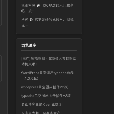
我是军爸
说
H3C知道的人比较少
吧，质…
扶苏
说
家里装修的比较早，据说
现…
浏览最多
[推广]酷鸭数据 · 520情人节特别活
动机来啦！
WordPress首页调用typecho教程
（1.3.0版）
wordpress兰空图床插件V2版
typecho兰空图床上传插件V2版
老张博客更换Riven主题了！
人有多大胆，AI有多大产！