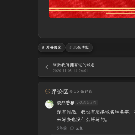
# 波哥博客
# 老张博客
细数我所拥有过的域名
2020-11-08 14:26:01
评论区
共 35 条评论
淡然若雅
Lv3.点头之交
深有同感，我也有想换域名和名字，
来写去也没什么好写的。
5年前
回复