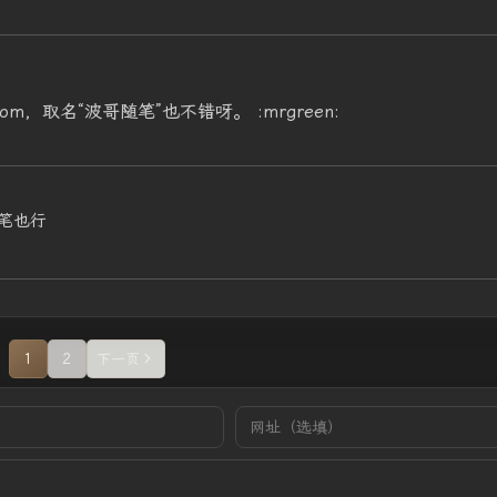
om，取名“波哥随笔”也不错呀。 :mrgreen:
笔也行
1
2
下一页