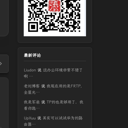
最新评论
Liudon
说
这办公环境非常不错了
啊 …
老刘博客
说
我现在用的是FRTP，
全屋光…
我是军爸
说
TP的也是够用了，我
看你选…
UpXuu
说
其实可以试试华为的路
由器…