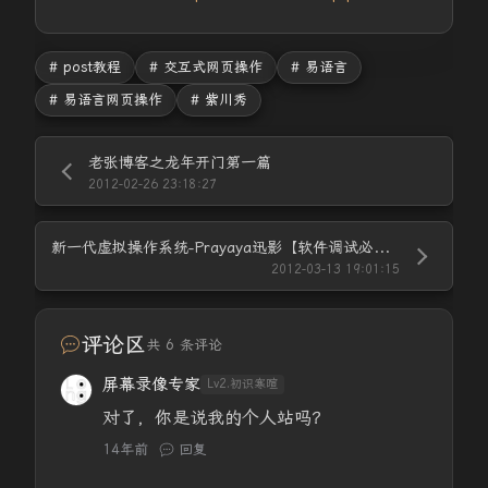
# post教程
# 交互式网页操作
# 易语言
# 易语言网页操作
# 紫川秀
老张博客之龙年开门第一篇
2012-02-26 23:18:27
新一代虚拟操作系统-Prayaya迅影【软件调试必备工具】强烈推荐
2012-03-13 19:01:15
评论区
共 6 条评论
屏幕录像专家
Lv2.初识寒暄
对了，你是说我的个人站吗？
14年前
回复