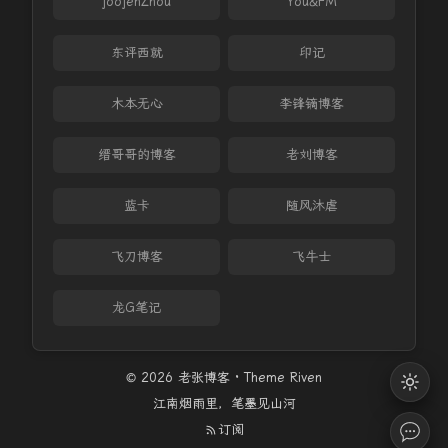
joojenZhou
You&FM
东评西就
印记
木本无心
李锋镝博客
缙哥哥的博客
老刘博客
蓝卡
随风沐虐
飞刀博客
飞牛士
龙G笔记
© 2026 老张博客 · Theme
Riven
江南烟雨里，笔墨见山河
订阅