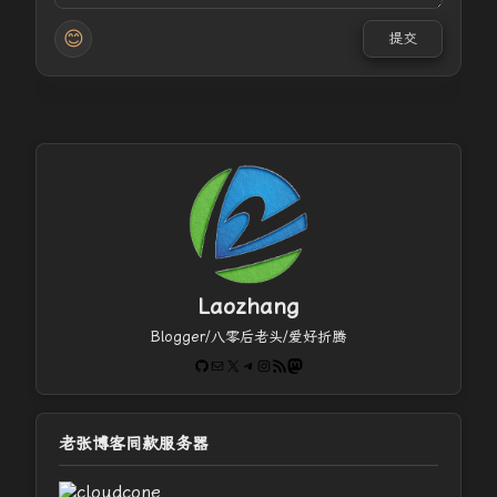
😊
提交
Laozhang
Blogger/八零后老头/爱好折腾
GitHub
电子邮件
X
Telegram
Instagram
RSS Feed
Mastodon
老张博客同款服务器