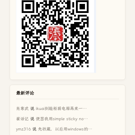
最新评论
肖寒武
说
ikuai到鞋柜弱电箱再来一…
崔话记
说
便签我用simple sticky no…
ymz316
说
先收藏，以后用windows的…