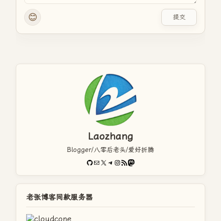
😊
提交
Laozhang
Blogger/八零后老头/爱好折腾
GitHub
电子邮件
X
Telegram
Instagram
RSS Feed
Mastodon
老张博客同款服务器