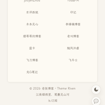
joojenZhou
You&FM
东评西就
印记
木本无心
李锋镝博客
缙哥哥的博客
老刘博客
蓝卡
随风沐虐
飞刀博客
飞牛士
龙G笔记
© 2026 老张博客 · Theme
Riven
江南烟雨里，笔墨见山河
订阅