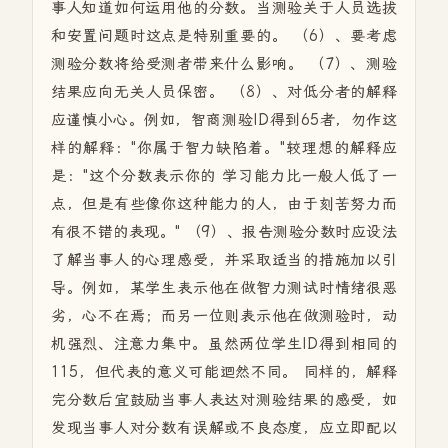
事人知道如何运用他的分数。当测验关于人员选拔
和安置问题时这点是特别重要的。 （6）、要考虑
测验分数将给受测者带来什么影响。 （7）、测验
结果应向无关人员保密。 （8）、对低分者的解释
应谨慎小心。例如，智商测验ID得到65者，勿作这
样的解释："你属于智力缺陷着。"较理想的解释应
是："这个分数表示你的 学习能力比一般人低了一
点，但是有些像你这种能力的人，由于刻苦努力而
有很不错的表现。" （9）、报告测验分数时应设法
了解当事人的心理感受，并采取适当的措施加以引
导。例如，某学生表示他在做智力测试时情绪很恶
劣，心不在焉；而另一位则表示他在做测验时，动
机强烈、注意力集中。虽然两位学生ID得到相同的
115，但代表的意义可能迴然不同。 同样的，解释
完分数后宜鼓励当事人表达对测验结果的感受，如
发现当事人对分数有误解或不良态度，应立即配以