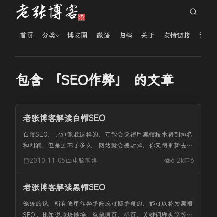
首页
分类
博友圈
微语
归档
关于
友情链接
读者
包含 「SEO作弊」 的文章
老张博客解读白帽SEO
白帽SEO，比如像我这样的，可能会觉得用黑帽技术得到排名
和利润，但是过不了多久，网站就会被封掉，你又得重新去做
另外一个网站。为什么不用白帽手段踏踏实实的做一个健康
2010-11-05
电脑网络
6.2k
6
的，对人们真正有用的网站呢？ 白帽网站不用担心会被搜索
引擎封掉，你也可以骄...
老张博客解读黑帽SEO
笼统的说，所有使用作弊手段或可疑手段的，都可以称为黑帽
SEO。比如说垃圾链接，隐藏网页，桥页，关键词堆砌等等。