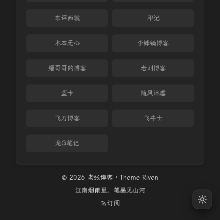
东评西就
印记
木本无心
李锋镝博客
缙哥哥的博客
老刘博客
蓝卡
随风沐虐
飞刀博客
飞牛士
龙G笔记
© 2026 老张博客 · Theme
Riven
江南烟雨里，笔墨见山河
订阅