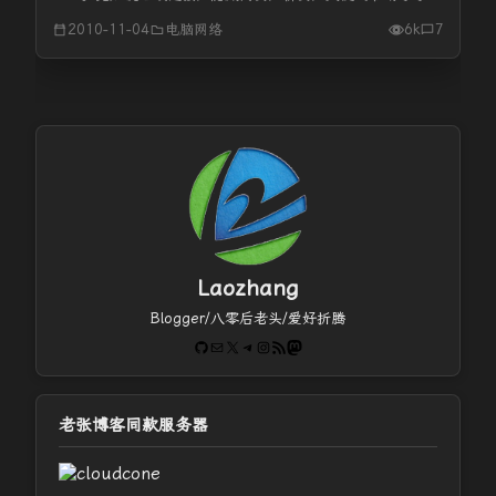
近一两年，最典型的黑帽搜索引擎优化是，用程序从其他分类
2010-11-04
电脑网络
6k
7
目录或搜索引擎抓取大量搜索结果做成网页，然后在这些网页
上放上Googl...
Laozhang
Blogger/八零后老头/爱好折腾
GitHub
电子邮件
X
Telegram
Instagram
RSS Feed
Mastodon
老张博客同款服务器