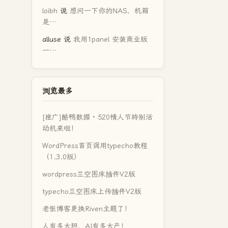
loibh
说
想问一下你的NAS，机箱
是…
alluse
说
我用1panel 安装商业版
一…
浏览最多
[推广]酷鸭数据 · 520情人节特别活
动机来啦！
WordPress首页调用typecho教程
（1.3.0版）
wordpress兰空图床插件V2版
typecho兰空图床上传插件V2版
老张博客更换Riven主题了！
人有多大胆，AI有多大产！