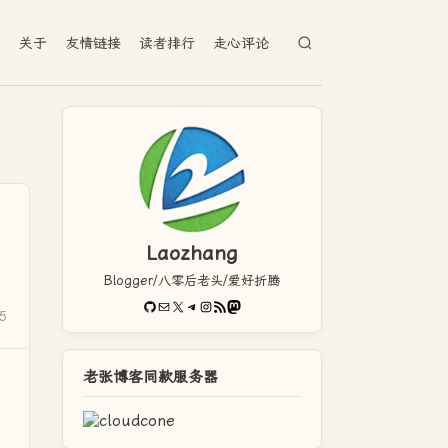
档
关于
友情链接
读者排行
走心评论
Laozhang
Blogger/八零后老头/爱好折腾
GitHub
电子邮件
X
Telegram
Instagram
RSS Feed
Mastodon
5
老张博客同款服务器