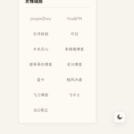
友情链接
joojenZhou
You&FM
东评西就
印记
木本无心
李锋镝博客
缙哥哥的博客
老刘博客
蓝卡
随风沐虐
飞刀博客
飞牛士
龙G笔记