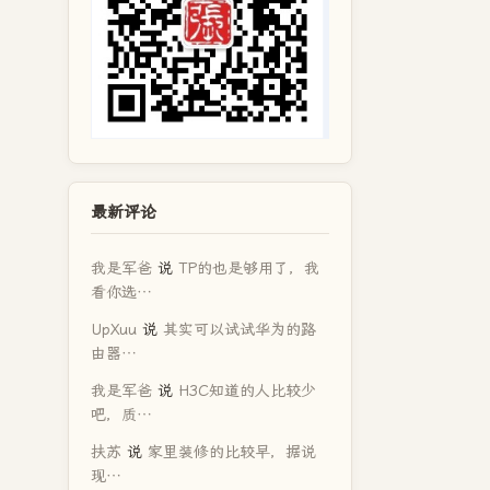
最新评论
我是军爸
说
TP的也是够用了，我
看你选…
UpXuu
说
其实可以试试华为的路
由器…
我是军爸
说
H3C知道的人比较少
吧，质…
扶苏
说
家里装修的比较早，据说
现…