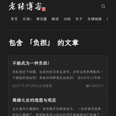
首页
分类
博友圈
微语
归档
关于
友情链接
读者
包含 「负担」 的文章
不能成为一种负担！
其实想这个标题，也是对这没有去读书、没有去更新博客找一
个推脱的理由吧！其实时间都是挤出来的！ 自从8月13号单位
的十几位老师开始职评开始，都是在上班状态。到现在的二十
2019-09-08
生活随笔
6.8k
21
来天基本也没有正常上的休息日，累点是无所谓的，更关键像
我在《真的是牢骚...
离婚之后的理想与现实
当夫妻双方离婚时，争夺最多的都是孩子。 一位同事邻居家
的女儿离婚了，原因就是老公在长时间外面搞房地产而搞了个