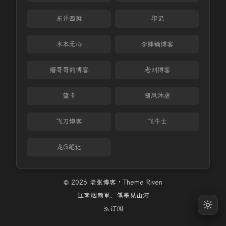
东评西就
印记
木本无心
李锋镝博客
缙哥哥的博客
老刘博客
蓝卡
随风沐虐
飞刀博客
飞牛士
龙G笔记
© 2026 老张博客 · Theme
Riven
江南烟雨里，笔墨见山河
订阅