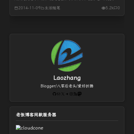
小三。小三在她快要生孩子时经常打电话骚扰，孩子没出生时
2014-11-09
生活随笔
5.2k
0
就离了婚。现在自己一把屎一把尿地把孩子拉扯快两周了，期
间与男方也发生了多次...
Laozhang
Blogger/八零后老头/爱好折腾
GitHub
电子邮件
X
Telegram
Instagram
RSS Feed
Mastodon
老张博客同款服务器