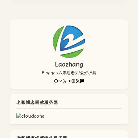
Laozhang
Blogger/八零后老头/爱好折腾
GitHub
电子邮件
X
Telegram
Instagram
RSS Feed
Mastodon
老张博客同款服务器