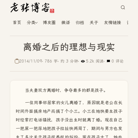
首页
分类
博友圈
微语
归档
关于
友情链接
读者
离婚之后的理想与现实
2014/11/09
786 字
约 3 分钟
5.2k 阅读
0 评论
当夫妻双方离婚时，争夺最多的都是孩子。
一位同事邻居家的女儿离婚了，原因就是老公在长
时间外面搞房地产而搞了个小三。小三在她快要生孩子
时经常打电话骚扰，孩子没出生时就离了婚。现在自己
一把屎一把尿地把孩子拉扯快两周了，期间与男方也发
生了多次关于孩子抚养权的纠纷。现在孩子大了，她也