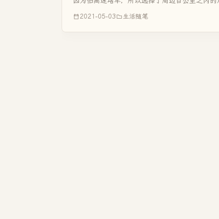
因为怕高速堵车，所以选择了周边百公里之内的
宿迁动物园、三台山等、三是本县的温地。因为考
2021-05-03
生活随笔