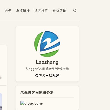
档
关于
友情链接
读者排行
走心评论
Laozhang
，
Blogger/八零后老头/爱好折腾
GitHub
电子邮件
X
Telegram
Instagram
RSS Feed
Mastodon
6
老张博客同款服务器