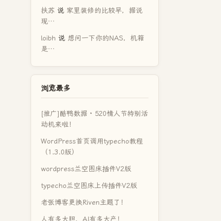
扶苏
说
家里装修的比较早，据说
现…
loibh
说
想问一下你的NAS，机箱
是…
浏览最多
[推广]酷鸭数据 · 520情人节特别活
动机来啦！
WordPress首页调用typecho教程
（1.3.0版）
wordpress兰空图床插件V2版
typecho兰空图床上传插件V2版
老张博客更换Riven主题了！
人有多大胆，AI有多大产！