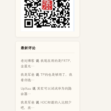
最新评论
老刘博客
说
我现在用的是FRTP，
全屋光…
我是军爸
说
TP的也是够用了，我
看你选…
UpXuu
说
其实可以试试华为的路
由器…
我是军爸
说
H3C知道的人比较少
吧，质…