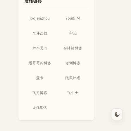
友情链接
joojenZhou
You&FM
东评西就
印记
木本无心
李锋镝博客
缙哥哥的博客
老刘博客
蓝卡
随风沐虐
飞刀博客
飞牛士
龙G笔记