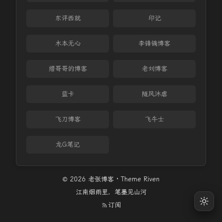
东评西就
印记
木本无心
李锋镝博客
缙哥哥的博客
老刘博客
蓝卡
随风沐虐
飞刀博客
飞牛士
龙G笔记
© 2026 老张博客 · Theme
Riven
江南烟雨里，笔墨见山河
订阅