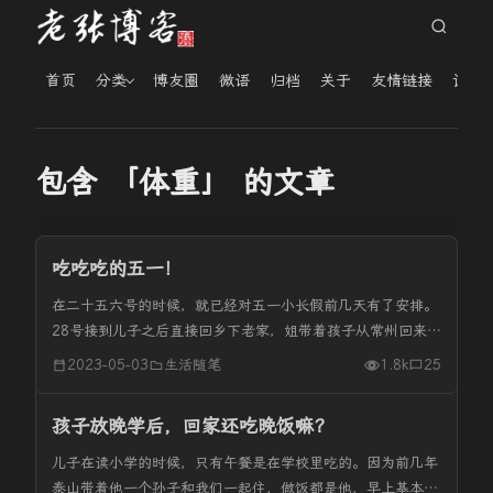
首页
分类
博友圈
微语
归档
关于
友情链接
读者
包含 「体重」 的文章
吃吃吃的五一！
在二十五六号的时候，就已经对五一小长假前几天有了安排。
28号接到儿子之后直接回乡下老家，姐带着孩子从常州回来，
只能待在家两三天，五月一号就要回，所以就准备着29号、
2023-05-03
生活随笔
1.8k
25
30号两天就陪姐和孩子们。 28号晚上回到家，老妈已经做好
了饭菜，只要到...
孩子放晚学后，回家还吃晚饭嘛？
儿子在读小学的时候，只有午餐是在学校里吃的。因为前几年
泰山带着他一个孙子和我们一起住，做饭都是他，早上基本上