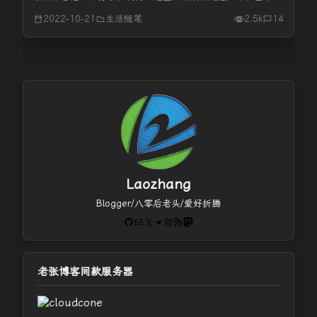
都是到外面买早点给孩子吃，那么晚上都会烧一个荤菜一个素
2022-10-21
生活随笔
2.5k
14
菜。去年儿子读初一之后，午饭、晚饭都是在学校里吃的，学
校里晚餐的时间大概是...
Laozhang
Blogger/八零后老头/爱好折腾
GitHub
电子邮件
X
Telegram
Instagram
RSS Feed
Mastodon
老张博客同款服务器