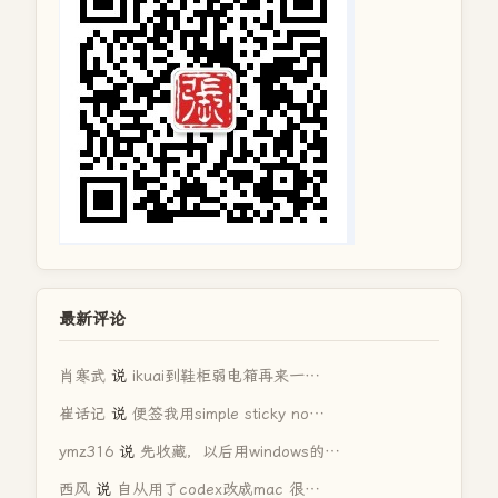
最新评论
肖寒武
说
ikuai到鞋柜弱电箱再来一…
崔话记
说
便签我用simple sticky no…
ymz316
说
先收藏，以后用windows的…
西风
说
自从用了codex改成mac 很…