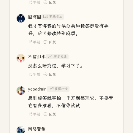
15年前
回复
囧啊囧
Lv5.熟稔有加
我才写博客的时候分类和标签都没有弄
好，后面修改特别麻烦。
15年前
回复
不信泪水
Lv1.萍水相逢
没怎么研究过，学习下了。
15年前
回复
yesadmin
Lv9.惺惺相惜
想到标签就害怕，千万别整理它，不要管
它有多难看，不信你试试
15年前
回复
网络营销