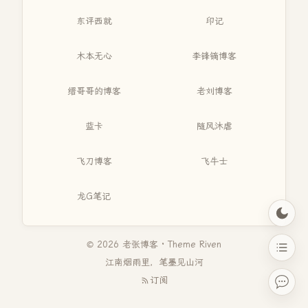
东评西就
印记
木本无心
李锋镝博客
缙哥哥的博客
老刘博客
蓝卡
随风沐虐
飞刀博客
飞牛士
龙G笔记
© 2026 老张博客 · Theme
Riven
江南烟雨里，笔墨见山河
订阅