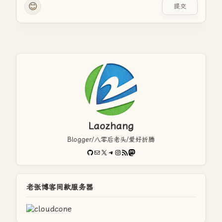
😊
提交
Laozhang
Blogger/八零后老头/爱好折腾
GitHub
电子邮件
X
Telegram
Instagram
RSS Feed
Mastodon
老张博客同款服务器