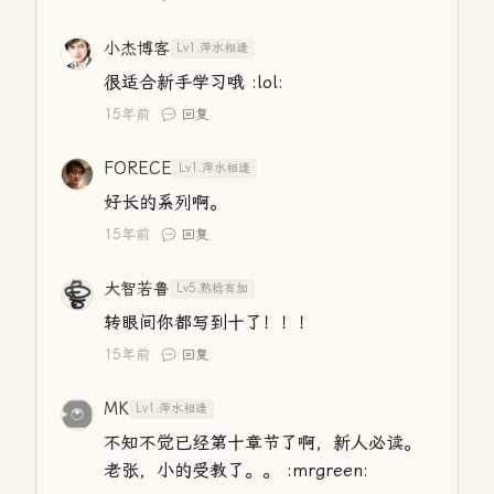
小杰博客
Lv1.萍水相逢
很适合新手学习哦 :lol:
15年前
回复
FORECE
Lv1.萍水相逢
好长的系列啊。
15年前
回复
大智若鲁
Lv5.熟稔有加
转眼间你都写到十了！！！
15年前
回复
MK
Lv1.萍水相逢
不知不觉已经第十章节了啊，新人必读。
老张，小的受教了。。 :mrgreen: