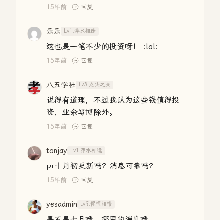
15年前
回复
乐乐
Lv1.萍水相逢
这也是一笔不少的投资呀！ :lol:
15年前
回复
八五学社
Lv3.点头之交
说得有道理，不过我认为这些钱值得投
资，业余写博除外。
15年前
回复
tonjay
Lv1.萍水相逢
pr十月初更新吗？消息可靠吗？
15年前
回复
yesadmin
Lv9.惺惺相惜
是不是十月哦，哪里的消息哦