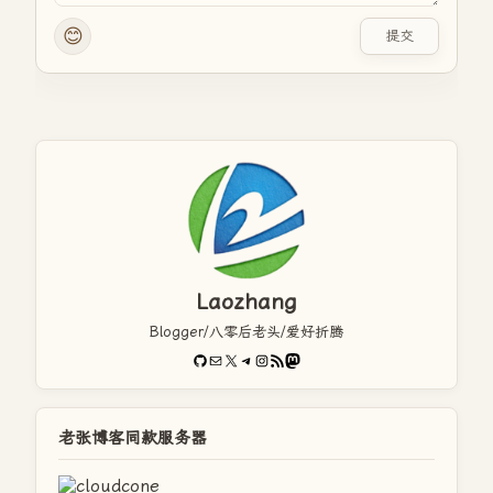
😊
提交
Laozhang
Blogger/八零后老头/爱好折腾
GitHub
电子邮件
X
Telegram
Instagram
RSS Feed
Mastodon
老张博客同款服务器