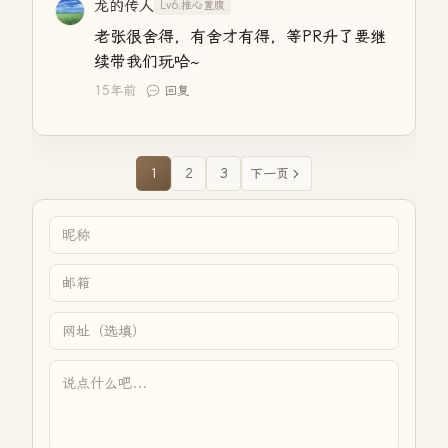
龙的传人
Lv6.推心置腹
老张很舍得，有舍才有得，等PR升了要继
续带我们玩哈~
15年前
回复
1
2
3
下一页