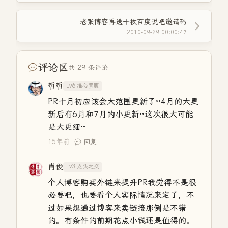
老张博客再送十枚百度说吧邀请码
2010-09-29 00:00:47
评论区
共 29 条评论
哲哲
Lv6.推心置腹
PR十月初应该会大范围更新了··4月的大更
新后有6月和7月的小更新··这次很大可能
是大更细··
15年前
回复
肖俊
Lv3.点头之交
个人博客购买外链来提升PR我觉得不是很
必要吧，也要看个人实际情况来定了，不
过如果想通过博客来卖链接那倒是不错
的。有条件的前期花点小钱还是值得的。