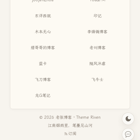
东评西就
印记
木本无心
李锋镝博客
缙哥哥的博客
老刘博客
蓝卡
随风沐虐
飞刀博客
飞牛士
龙G笔记
© 2026 老张博客 · Theme
Riven
江南烟雨里，笔墨见山河
订阅