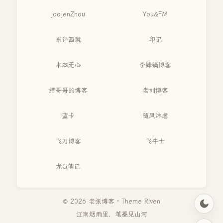
joojenZhou
You&FM
东评西就
印记
木本无心
李锋镝博客
缙哥哥的博客
老刘博客
蓝卡
随风沐虐
飞刀博客
飞牛士
龙G笔记
© 2026 老张博客 · Theme
Riven
江南烟雨里，笔墨见山河