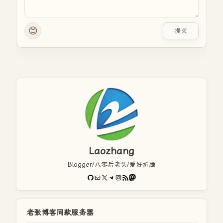
😊
提交
Laozhang
Blogger/八零后老头/爱好折腾
GitHub
电子邮件
X
Telegram
Instagram
RSS Feed
Mastodon
老张博客同款服务器