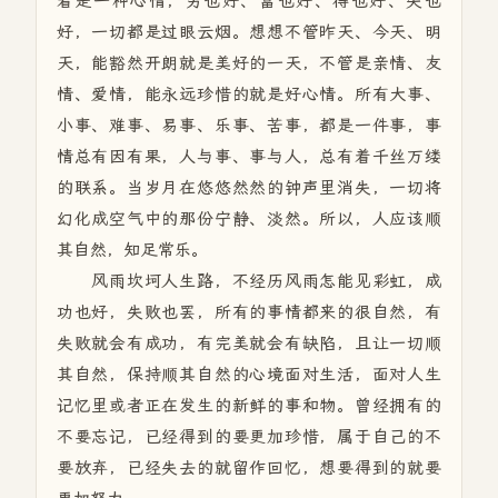
着是一种心情，穷也好、富也好、得也好、失也
好，一切都是过眼云烟。想想不管昨天、今天、明
天，能豁然开朗就是美好的一天，不管是亲情、友
情、爱情，能永远珍惜的就是好心情。所有大事、
小事、难事、易事、乐事、苦事，都是一件事，事
情总有因有果，人与事、事与人，总有着千丝万缕
的联系。当岁月在悠悠然然的钟声里消失，一切将
幻化成空气中的那份宁静、淡然。所以，人应该顺
其自然，知足常乐。
风雨坎坷人生路，不经历风雨怎能见彩虹，成
功也好，失败也罢，所有的事情都来的很自然，有
失败就会有成功，有完美就会有缺陷，且让一切顺
其自然，保持顺其自然的心境面对生活，面对人生
记忆里或者正在发生的新鲜的事和物。曾经拥有的
不要忘记，已经得到的要更加珍惜，属于自己的不
要放弃，已经失去的就留作回忆，想要得到的就要