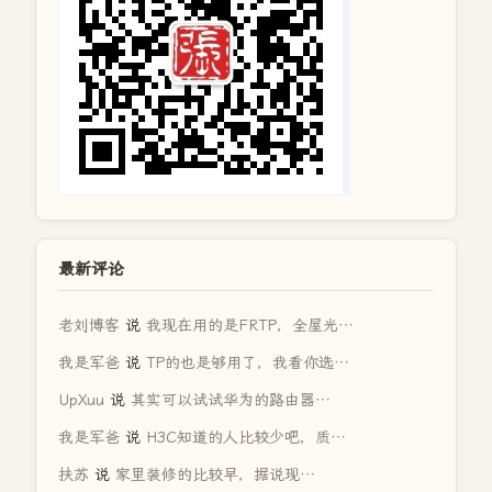
最新评论
老刘博客
说
我现在用的是FRTP，全屋光…
我是军爸
说
TP的也是够用了，我看你选…
UpXuu
说
其实可以试试华为的路由器…
我是军爸
说
H3C知道的人比较少吧，质…
扶苏
说
家里装修的比较早，据说现…