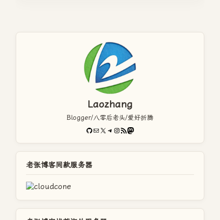
Laozhang
Blogger/八零后老头/爱好折腾
GitHub
电子邮件
X
Telegram
Instagram
RSS Feed
Mastodon
老张博客同款服务器