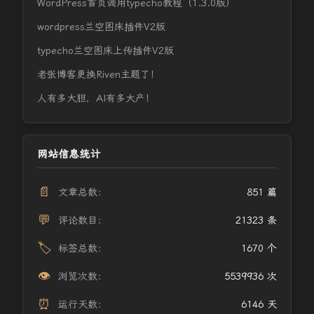
WordPress首页调用typecho教程（1.3.0版）
wordpress兰空图床插件V2版
typecho兰空图床上传插件V2版
老张博客更换Riven主题了！
人有多大胆，AI有多大产！
网站信息统计
📄
文章总数：
851 篇
💬
评论数目：
21323 条
🏷️
标签总数：
1670 个
👁️
浏览次数：
5539936 次
⏰
运行天数：
6146 天