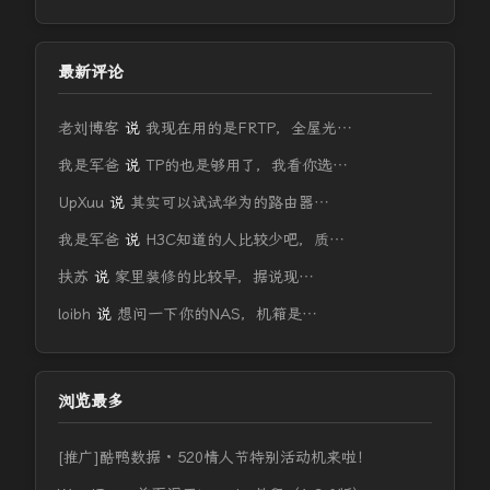
最新评论
老刘博客
说
我现在用的是FRTP，全屋光…
我是军爸
说
TP的也是够用了，我看你选…
UpXuu
说
其实可以试试华为的路由器…
我是军爸
说
H3C知道的人比较少吧，质…
扶苏
说
家里装修的比较早，据说现…
loibh
说
想问一下你的NAS，机箱是…
浏览最多
[推广]酷鸭数据 · 520情人节特别活动机来啦！