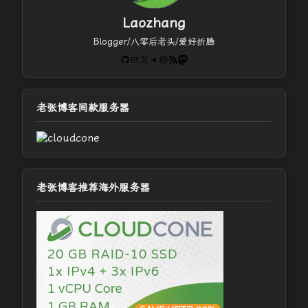
Laozhang
Blogger/八零后老头/爱好折腾
GitHub
电子邮件
X
Telegram
Instagram
RSS Feed
Mastodon
老张博客同款服务器
老张博客推荐海外服务器