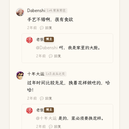
Dabenshi
Lv4.常来常往
手艺不错啊，很有食欲
2年前
回复
老张
博主
@Dabenshi
呵，我是家里的大厨。
2年前
回复
十年大运
Lv3.点头之交
过年时间比较充足，换着花样做吃的，哈
哈！
2年前
回复
老张
博主
@十年大运
是的，菜必须要换花样。
2年前
回复