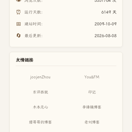
👁️
浏览次数：
5551764 次
⏰
运行天数：
6149 天
📅
建站时间：
2009-10-09
🔄
最后更新：
2026-08-08
友情链接
joojenZhou
You&FM
东评西就
印记
木本无心
李锋镝博客
缙哥哥的博客
老刘博客