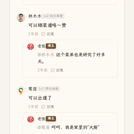
林木木
Lv2.初识寒暄
可以晒菜谱咯～赞
2年前
回复
老张
博主
@林木木
这个菜单也是研究了好多
天。
2年前
回复
菊座
Lv1.萍水相逢
可以出道了
2年前
回复
老张
博主
@菊座
呵呵，我是家里的“大厨”