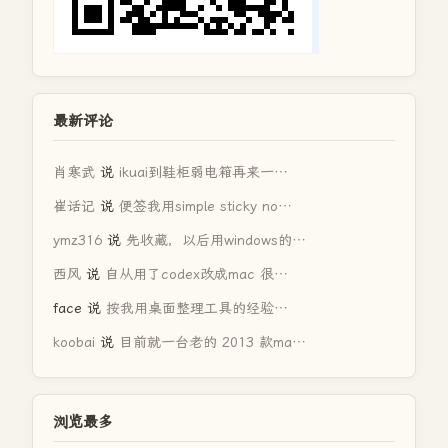
最新评论
肖寒武
说
ikuai到鞋柜弱电箱再来一…
崔话记
说
便签我用simple sticky no…
ymz316
说
先收藏，以后用windows的…
西风
说
自从用了codex改成mac 很…
face
说
按我用桌面整理工具的经验…
koobai
说
目前就一台老的 2013 款ma…
浏览最多