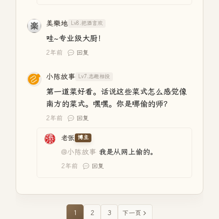
美樂地
Lv8.把酒言欢
哇~专业级大厨！
2年前
回复
小陈故事
Lv7.志趣相投
第一道菜好看。话说这些菜式怎么感觉像
南方的菜式。嘿嘿。你是哪偷的师？
2年前
回复
老张
博主
@小陈故事
我是从网上偷的。
2年前
回复
1
2
3
下一页