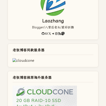
Laozhang
Blogger/八零后老头/爱好折腾
GitHub
电子邮件
X
Telegram
Instagram
RSS Feed
Mastodon
老张博客同款服务器
老张博客推荐海外服务器