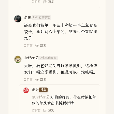
2年前
回复
老宋
Lv2.初识寒暄
还是我们简单，年三十和初一早上主食是
饺子，原计划八个菜的，结果六个菜就搞
定了
2年前
回复
Jeffer.Z
Lv5.熟稔有加
大厨，厨艺好期间可以学学摄影，这样博
友们口福没享受到，但是可以一饱眼福。
2年前
回复
老张
博主
@Jeffer.Z
好的的好的，什么时候把单
位的单反拿出来折腾折腾
2年前
回复