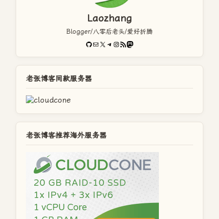
Laozhang
Blogger/八零后老头/爱好折腾
GitHub
电子邮件
X
Telegram
Instagram
RSS Feed
Mastodon
老张博客同款服务器
老张博客推荐海外服务器