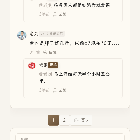
@老麦
很多男人都是结婚后就发福
3年前
回复
老刘
Lv10.莫逆之交
我也是胖了好几斤，以前67现在70了....
3年前
回复
老张
博主
@老刘
马上开始每天半个小时五公
里，
3年前
回复
1
2
下一页