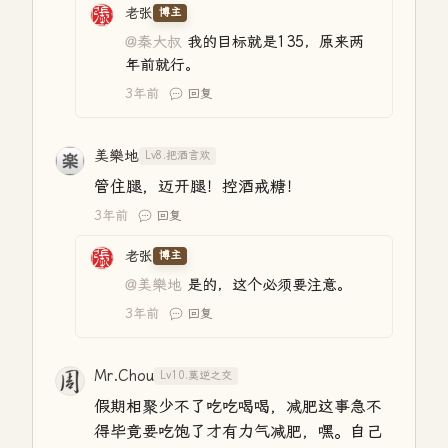
老张
博主
@秦大叔
我的目标就是135，原来两
年前就行。
3年前
回复
美樂地
Lv8.把酒言欢
管住腿，迈开腿！控酒戒糖！
3年前
回复
老张
博主
@美樂地
是的，这个必须要注意。
3年前
回复
Mr.Chou
Lv10.莫逆之交
假期相聚少不了吃吃喝喝，减肥这事急不
得毕竟要吃饱了才有力气减肥，嘿。自己