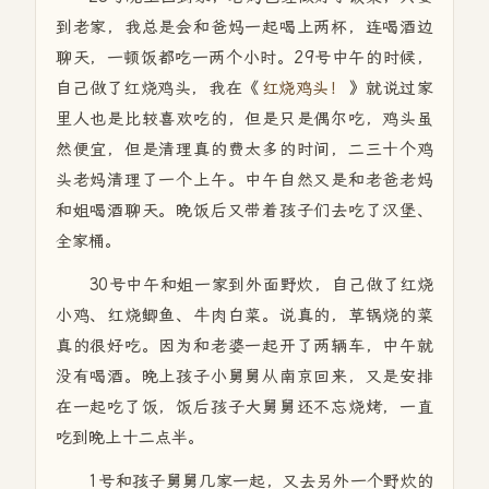
到老家，我总是会和爸妈一起喝上两杯，连喝酒边
聊天，一顿饭都吃一两个小时。29号中午的时候，
自己做了红烧鸡头，我在《
红烧鸡头！
》就说过家
里人也是比较喜欢吃的，但是只是偶尔吃，鸡头虽
然便宜，但是清理真的费太多的时间，二三十个鸡
头老妈清理了一个上午。中午自然又是和老爸老妈
和姐喝酒聊天。晚饭后又带着孩子们去吃了汉堡、
全家桶。
30号中午和姐一家到外面野炊，自己做了红烧
小鸡、红烧鲫鱼、牛肉白菜。说真的，草锅烧的菜
真的很好吃。因为和老婆一起开了两辆车，中午就
没有喝酒。晚上孩子小舅舅从南京回来，又是安排
在一起吃了饭，饭后孩子大舅舅还不忘烧烤，一直
吃到晚上十二点半。
1号和孩子舅舅几家一起，又去另外一个野炊的