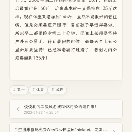
己了。2000年刚工作的时候体重是120斤，结婚之
后最重时是160斤，后来基本就一直保持在135斤这
样。现在体重又增加到145斤，虽然不能很好的管住
嘴，但是必须要迈开腿呀！目前孩子早饭得要做，
所以早上都是跑步机二十分钟，而晚上必须要坚持
户外五公里了。待到暑假的时候，那每天早上五公
里必须要坚持！已经和老婆打过赌了，暑假之内必
须要回到135斤！
# 五一
# 体重
# 减肥
谈谈我的二级域名被DNS污染的这件事！
2023-04-23 14:35:09
兰空图床搭配免费WebDav网盘infinicloud，完美实现图片外链显示！