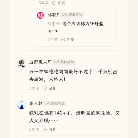
3年前
回复
林羽凡
Lv8.把酒言欢
@老张
这个应该称为狂野蓝
:grin:
3年前
回复
山野愚人居
Lv5.熟稔有加
五一在家吃吃喝喝最好不过了，千万别出
去旅游，人挤人！
3年前
回复
秦大叔
Lv5.熟稔有加
我现在也有140+了，最明显的就是脸，又
大又油腻……
3年前
回复