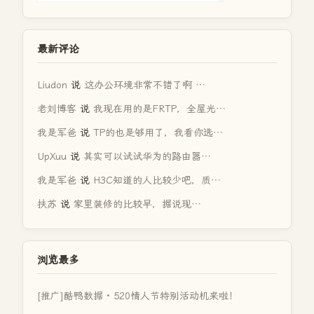
最新评论
Liudon
说
这办公环境非常不错了啊 …
老刘博客
说
我现在用的是FRTP，全屋光…
我是军爸
说
TP的也是够用了，我看你选…
UpXuu
说
其实可以试试华为的路由器…
我是军爸
说
H3C知道的人比较少吧，质…
扶苏
说
家里装修的比较早，据说现…
浏览最多
[推广]酷鸭数据 · 520情人节特别活动机来啦！