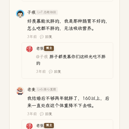
子痕
Lv7.志趣相投
好羡慕能长胖的，我是那种肠胃不好的，
怎么吃都不胖的，无法吸收营养。
3年前
回复
老张
博主
@子痕
胖子都羡慕你们这样光吃不胖
的
3年前
回复
老麦
Lv6.推心置腹
我结婚后不够两年就胖了，160以上，后
来一直处在这个体重降不下去啦。
3年前
回复
老张
博主