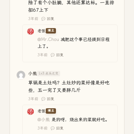
除了有个小肚腩，其他还算达标。一直徘
徊67上下
3年前
回复
老张
博主
@Mr.Chou
减肥这个事已经提到日程
上了。
3年前
回复
小熊
Lv3.点头之交
草锅是土灶吗？土灶炒的菜好像是好吃
些，五一完了又要胖几斤
3年前
回复
老张
博主
@小熊
是的呀，烧出来的菜就好吃。
3年前
回复