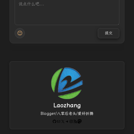
😊
提交
Laozhang
Blogger/八零后老头/爱好折腾
GitHub
电子邮件
X
Telegram
Instagram
RSS Feed
Mastodon