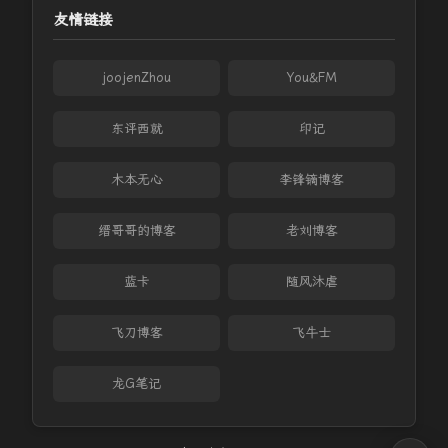
友情链接
joojenZhou
You&FM
东评西就
印记
木本无心
李锋镝博客
缙哥哥的博客
老刘博客
蓝卡
随风沐虐
飞刀博客
飞牛士
龙G笔记