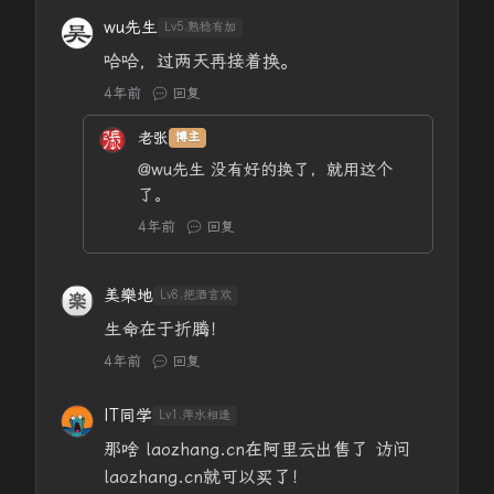
wu先生
Lv5.熟稔有加
哈哈，过两天再接着换。
4年前
回复
老张
博主
@wu先生
没有好的换了，就用这个
了。
4年前
回复
美樂地
Lv8.把酒言欢
生命在于折腾！
4年前
回复
IT同学
Lv1.萍水相逢
那啥 laozhang.cn在阿里云出售了 访问
laozhang.cn就可以买了！