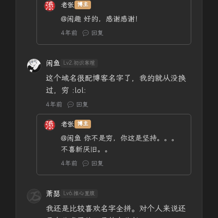
老张
博主
@闲趣
好的，感谢感谢！
4年前
回复
闲鱼
Lv2.初识寒暄
这个域名很配博客名字了，我的就从没换
过，穷 :lol:
4年前
回复
老张
博主
@闲鱼
你不是穷，你这是坚持。。。
不喜新厌旧。。
4年前
回复
萧瑟
Lv6.推心置腹
我还是比较喜欢名字全拼。对个人来说还