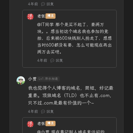
4年前
回复
老张
博主
@IT同学
那个是买不起了，要两万
块。。想当初这个域名我也参加的竞
拍，后来被600块钱别人抢走了，想想
当时600都没有要，怎么可能现在再出
两万去买呀。
4年前
回复
小贾
Lv1.萍水相逢
我也觉得个人博客的域名，简短、好记最
重要。顶级域名（TLD）也不止有.com，
只不过.com是最有价值的一个~
4年前
回复
老张
博主
@小贾
现在靠记别人域名来访问的，