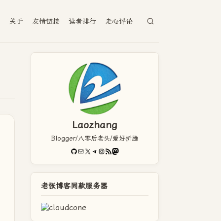
档
关于
友情链接
读者排行
走心评论
Laozhang
Blogger/八零后老头/爱好折腾
GitHub
电子邮件
X
Telegram
Instagram
RSS Feed
Mastodon
老张博客同款服务器