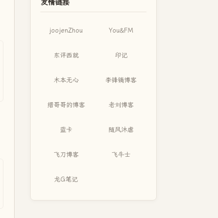
友情链接
joojenZhou
You&FM
东评西就
印记
木本无心
李锋镝博客
缙哥哥的博客
老刘博客
蓝卡
随风沐虐
飞刀博客
飞牛士
龙G笔记