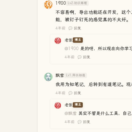
1900
Lv2.初识寒暄
不容易啊，导出功能还在开发，这个
能，被钉子钉死的感觉真的不太好。
4年前
回复
老张
博主
@1900
是的呀，所以现在向你学
4年前
回复
飘雪
Lv1.萍水相逢
我用为知笔记，后转到有道笔记。现在用
4年前
回复
老张
博主
@飘雪
其实不管是什么工具，自己
4年前
回复