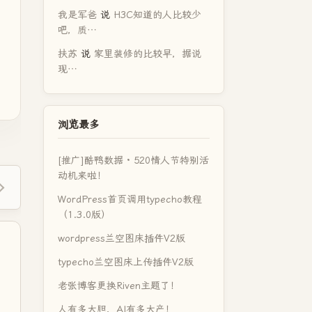
我是军爸
说
H3C知道的人比较少
吧，质…
扶苏
说
家里装修的比较早，据说
现…
浏览最多
[推广]酷鸭数据 · 520情人节特别活
动机来啦！
WordPress首页调用typecho教程
（1.3.0版）
wordpress兰空图床插件V2版
typecho兰空图床上传插件V2版
老张博客更换Riven主题了！
人有多大胆，AI有多大产！