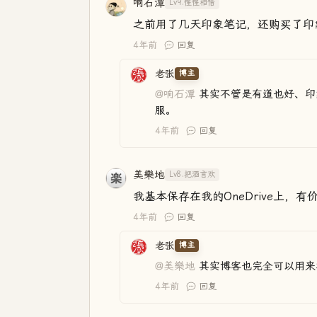
响石潭
Lv9.惺惺相惜
之前用了几天印象笔记，还购买了印
4年前
回复
老张
博主
@响石潭
其实不管是有道也好、印象
服。
4年前
回复
美樂地
Lv8.把酒言欢
我基本保存在我的OneDrive上，
4年前
回复
老张
博主
@美樂地
其实博客也完全可以用来
4年前
回复