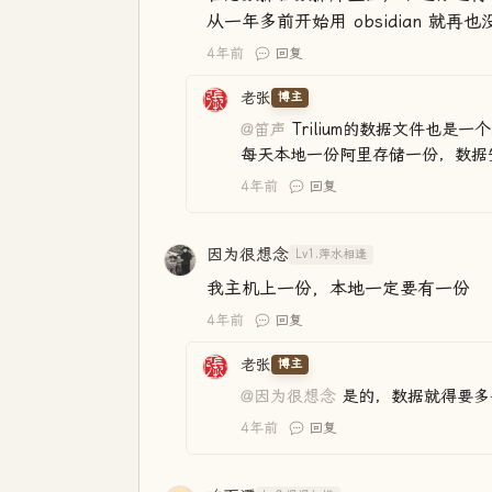
从一年多前开始用 obsidian 就
4年前
回复
老张
博主
@笛声
Trilium的数据文件也
每天本地一份阿里存储一份，数据
4年前
回复
因为很想念
Lv1.萍水相逢
我主机上一份，本地一定要有一份
4年前
回复
老张
博主
@因为很想念
是的，数据就得要多
4年前
回复