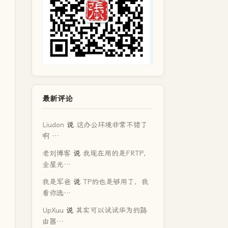
最新评论
Liudon
说
这办公环境非常不错了
啊 …
老刘博客
说
我现在用的是FRTP，
全屋光…
我是军爸
说
TP的也是够用了，我
看你选…
UpXuu
说
其实可以试试华为的路
由器…