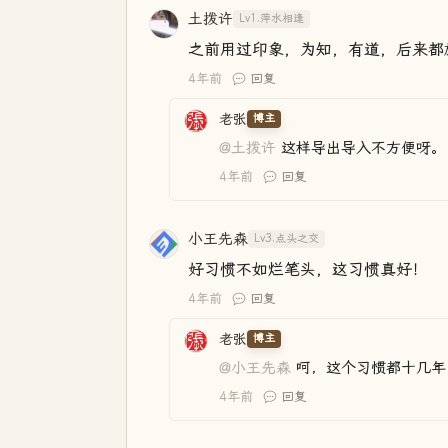
土拨许
Lv1.萍水相逢
之前用过印象，为知，有道，后来都
4年前
回复
老张
博主
@土拨许
这样导出导入不方便呀。
4年前
回复
小王先森
Lv3.点头之交
好习惯不如烂笔头，这习惯真好！
4年前
回复
老张
博主
@小王先森
呵，这个习惯都十几年
4年前
回复