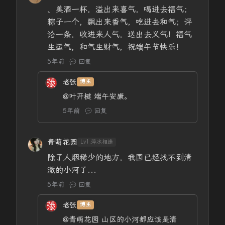
、美酒一杯，溢出来喜气，喝进去福气；
粽子一个，飘出来香气，吃进去和气；评
论一条，收进来人气，送出去义气！福气
生运气，和气生财气，祝端午节快乐！
5年前
回复
老张
博主
@叶开楗
端午安康。
5年前
回复
青萌花园
Lv1.萍水相逢
除了人烟稀少的地方，我国已经找不到清
澈的小河了...
5年前
回复
老张
博主
@青萌花园
山区的小河都应该是清