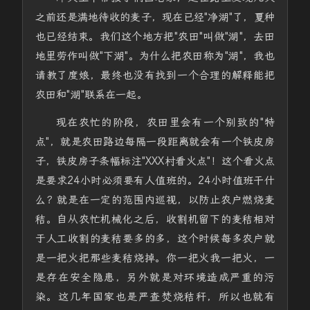
之前还是满地待收的麦子，现在已经"净湖"了，夏种
也已经结束。我们这个地方把"农田"叫做"湖"，去田
地里劳作叫做"下湖"。为什么把农田称为"湖"，我也
请教了度娘，最终也没有找到一个合理的解释能把
农田和"湖"联系在一起。
现在农忙的阶段，农田里会有一个别致的"特
点"，就是农田路边每隔一段距离就会有一个铁皮房
子，铁皮房子条幅标注"XXX村看火点"！这个看火点
是要求24小时必须要有人值班的。24小时值班干什
么？就是在一定的范围内巡视，以防止农户燃烧麦
秸。自从农忙机械化之后，收割机留下的麦秸相对
于人工收割的麦秸要多的多，这个时候每多农户就
是一把火把那些麦秸烧掉。你一把火我一把火，一
是存在安全隐患，另外就是对环境造成严重的污
染。这几年国家也是严查焚烧秸秆，所以也就有