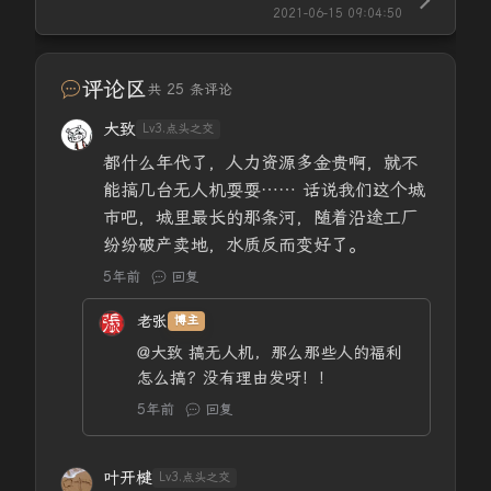
2021-06-15 09:04:50
评论区
共 25 条评论
大致
Lv3.点头之交
都什么年代了，人力资源多金贵啊，就不
能搞几台无人机耍耍…… 话说我们这个城
市吧，城里最长的那条河，随着沿途工厂
纷纷破产卖地，水质反而变好了。
5年前
回复
老张
博主
@大致
搞无人机，那么那些人的福利
怎么搞？没有理由发呀！！
5年前
回复
叶开楗
Lv3.点头之交