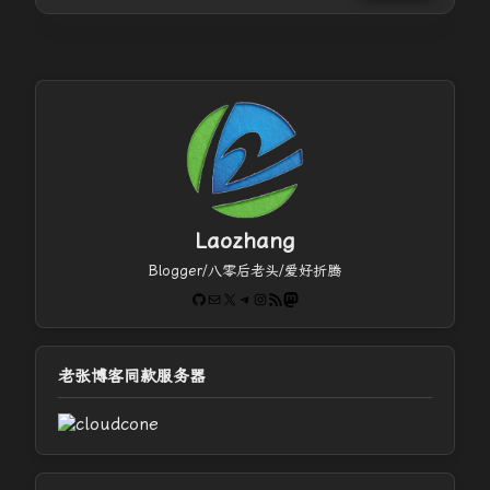
Laozhang
Blogger/八零后老头/爱好折腾
GitHub
电子邮件
X
Telegram
Instagram
RSS Feed
Mastodon
老张博客同款服务器