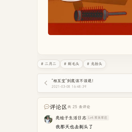
# 二月二
# 剃毛头
# 龙抬头
“相互宝”到底该不该退！
2021-03-08 16:48:39
评论区
共 25 条评论
亮娃子生活日志
Lv4.常来常往
我那天也去剃头了