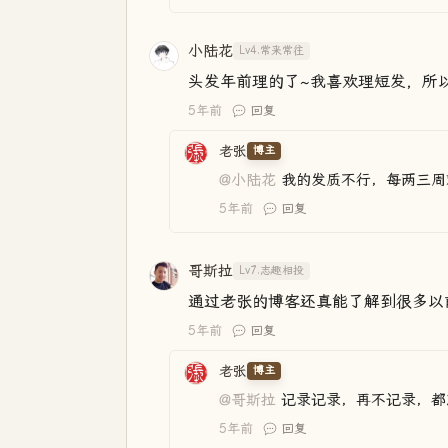
小陆花
Lv4.常来常往
头发年前理的了~我喜欢理短发，所
5年前
回复
老张
博主
@小陆花
我的发质不行，每两三周
5年前
回复
哥斯拉
Lv7.志趣相投
通过老张的博客还真能了解到很多以
5年前
回复
老张
博主
@哥斯拉
记录记录，再不记录，都
5年前
回复