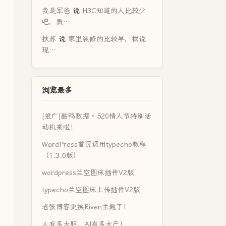
我是军爸
说
H3C知道的人比较少
吧，质…
扶苏
说
家里装修的比较早，据说
现…
浏览最多
[推广]酷鸭数据 · 520情人节特别活
动机来啦！
WordPress首页调用typecho教程
（1.3.0版）
wordpress兰空图床插件V2版
typecho兰空图床上传插件V2版
老张博客更换Riven主题了！
人有多大胆，AI有多大产！