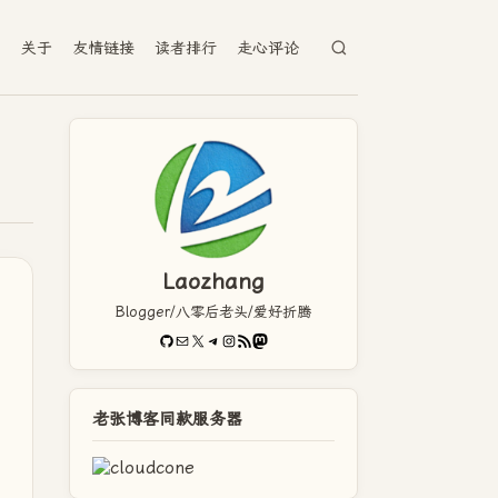
档
关于
友情链接
读者排行
走心评论
Laozhang
Blogger/八零后老头/爱好折腾
GitHub
电子邮件
X
Telegram
Instagram
RSS Feed
Mastodon
老张博客同款服务器