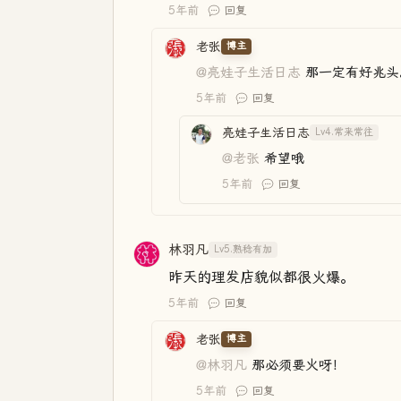
5年前
回复
老张
博主
@亮娃子生活日志
那一定有好兆头
5年前
回复
亮娃子生活日志
Lv4.常来常往
@老张
希望哦
5年前
回复
林羽凡
Lv5.熟稔有加
昨天的理发店貌似都很火爆。
5年前
回复
老张
博主
@林羽凡
那必须要火呀！
5年前
回复