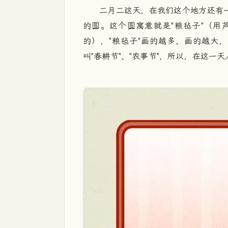
二月二这天，在我们这个地方还有一
的圆。这个圆寓意就是"粮毡子"（用
的），"粮毡子"画的越多、画的越大
叫"春耕节"、"农事节"，所以，在这一