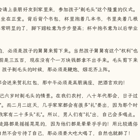
请上亲朋好友到家里来，参加孩子"剃毛头"这个隆重的仪式。
端坐在正堂。背后背个书包，杯里抱着几本书，书里夹着几根
非常明显的了，脚下踏粒意为步步登高；杯中抱书意为以后学业
，必须是孩子的舅舅来剪下来。当然孩子舅舅有这个"权利"也
前是三五百，现在没有个一万块钱都拿不出手来。毛头剪下来
。孩子剃毛头的时候，那必须是鞭炮、烟花齐上阵。
都会送来贺礼红包，那中午必须是高朋满座、把酒言欢的！
自己六岁时剃毛头的情景。在我们农村，八十年代那会，日子过
"。而二月二这天，几乎家家都会有很多"礼"要出，因为那个时
家有二十多头"礼"。所以，男人们有"礼"出，自己会多喝点。
走路都是摇摇晃晃的，因为他们都是晕晕乎乎的！用比较通俗
自然不会亏待了自己，那必须要大吃大喝了，自然也就醉了！