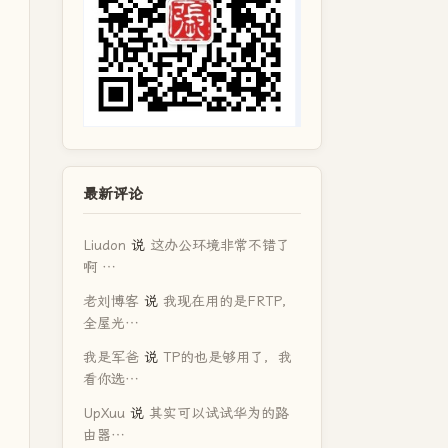
最新评论
Liudon
说
这办公环境非常不错了
啊 …
老刘博客
说
我现在用的是FRTP，
全屋光…
我是军爸
说
TP的也是够用了，我
看你选…
UpXuu
说
其实可以试试华为的路
由器…