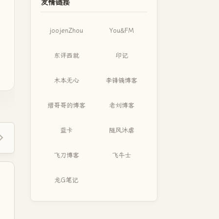
友情链接
joojenZhou
You&FM
东评西就
印记
木本无心
李锋镝博客
缙哥哥的博客
老刘博客
蓝卡
随风沐虐
飞刀博客
飞牛士
龙G笔记