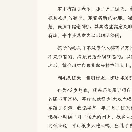
家中有孩子六岁，那二月二这天，会
被剃毛头的孩子，穿着崭新的衣服，
葱，而脚下踏着"糕"。其实这些寓意是
有成；书中夹葱意为以后聪明伶俐。
孩子的毛头并不是每个人都可以剪的
不是白有的，必须要给外甥红包的。以
之后，就会用红布包扎起来挂在门头上
剃毛头这天，亲朋好友、街坊邻居
作为42岁的我，现在还依稀记得
的还不算富裕，平时也就很少"大吃大喝
候孩子多嘛，我记得有一年二月二这天我
记得小时候二月二这天的街上，很多人
的话来说，平时很少大吃大喝，出礼了