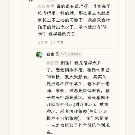
@自由勇
说的很有道理呀，其实在学
校老师是一样的教，那么重点也就是
家长上不上心的问题了！我感觉我对
孩子的付出太少了，基本就没有“陪
学”！我得要改变了
6年前
回复
自由勇
Lv7.志趣相投
@张波
谢谢！我是陪得太多
了。感觉稍微不陪，稍微忙自己
的事情，就大受影响。 其实问
题根源不在于学生，也不在于老
师、家长，根源是应试教育。孩
子的天性都是爱玩，家长稍微不
盯就找机会玩(过度地玩)。成绩
和玩，两者很难兼顾(事实证明
根本不可能兼顾)。 我们家是我
一人之力把孩子的学习陪伴到现
在。