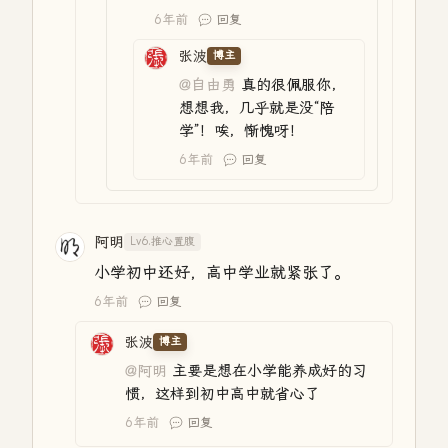
6年前
回复
张波
博主
@自由勇
真的很佩服你，
想想我，几乎就是没“陪
学”！唉，惭愧呀！
6年前
回复
阿明
Lv6.推心置腹
小学初中还好，高中学业就紧张了。
6年前
回复
张波
博主
@阿明
主要是想在小学能养成好的习
惯，这样到初中高中就省心了
6年前
回复