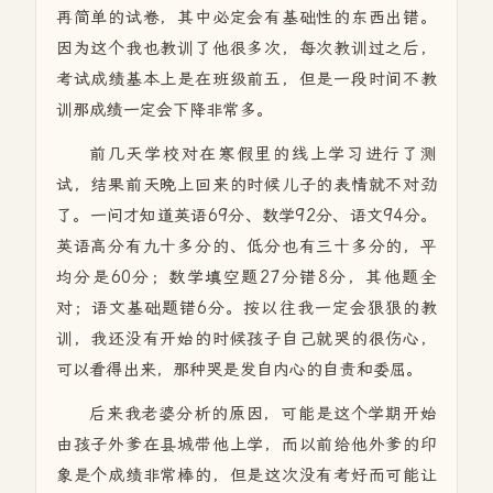
再简单的试卷，其中必定会有基础性的东西出错。
因为这个我也教训了他很多次，每次教训过之后，
考试成绩基本上是在班级前五，但是一段时间不教
训那成绩一定会下降非常多。
前几天学校对在寒假里的线上学习进行了测
试，结果前天晚上回来的时候儿子的表情就不对劲
了。一问才知道英语69分、数学92分、语文94分。
英语高分有九十多分的、低分也有三十多分的，平
均分是60分；数学填空题27分错8分，其他题全
对；语文基础题错6分。按以往我一定会狠狠的教
训，我还没有开始的时候孩子自己就哭的很伤心，
可以看得出来，那种哭是发自内心的自责和委屈。
后来我老婆分析的原因，可能是这个学期开始
由孩子外爹在县城带他上学，而以前给他外爹的印
象是个成绩非常棒的，但是这次没有考好而可能让