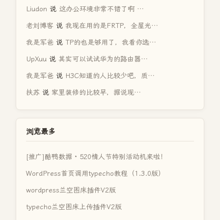
Liudon
说
这办公环境非常不错了啊 …
老刘博客
说
我现在用的是FRTP，全屋光…
我是军爸
说
TP的也是够用了，我看你选…
UpXuu
说
其实可以试试华为的路由器…
我是军爸
说
H3C知道的人比较少吧，质…
扶苏
说
家里装修的比较早，据说现…
浏览最多
[推广]酷鸭数据 · 520情人节特别活动机来啦！
WordPress首页调用typecho教程（1.3.0版）
wordpress兰空图床插件V2版
typecho兰空图床上传插件V2版