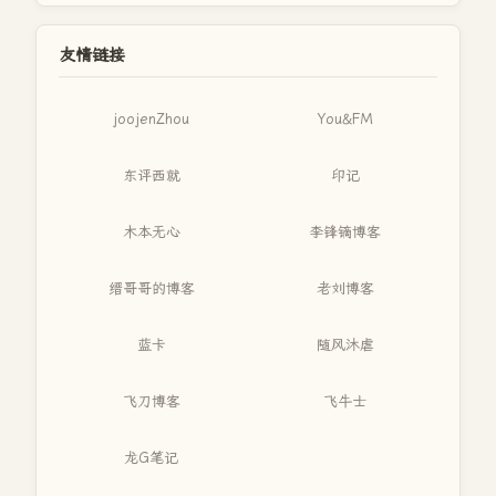
友情链接
joojenZhou
You&FM
东评西就
印记
木本无心
李锋镝博客
缙哥哥的博客
老刘博客
蓝卡
随风沐虐
飞刀博客
飞牛士
龙G笔记