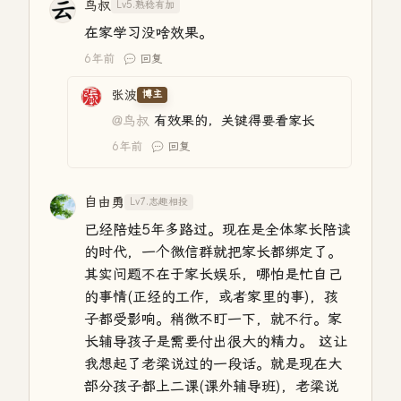
鸟叔
Lv5.熟稔有加
在家学习没啥效果。
6年前
回复
张波
博主
@鸟叔
有效果的，关键得要看家长
6年前
回复
自由勇
Lv7.志趣相投
已经陪娃5年多路过。现在是全体家长陪读
的时代，一个微信群就把家长都绑定了。
其实问题不在于家长娱乐，哪怕是忙自己
的事情(正经的工作，或者家里的事)，孩
子都受影响。稍微不盯一下，就不行。家
长辅导孩子是需要付出很大的精力。 这让
我想起了老梁说过的一段话。就是现在大
部分孩子都上二课(课外辅导班)，老梁说