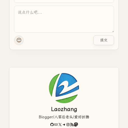
😊
提交
Laozhang
Blogger/八零后老头/爱好折腾
GitHub
电子邮件
X
Telegram
Instagram
RSS Feed
Mastodon