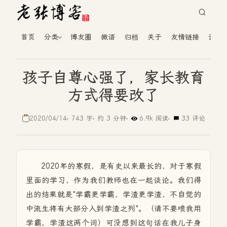
首页
分类
博友圈
微语
归档
关于
友情链接
读者
孩子自尊心强了，家长教育
方式得要改了
2020/04/14
743 字
约 3 分钟
6.9k 阅读
33 评论
2020年的寒假，是有史以来最长的，对于寒假
里面的学习，作为我们教师也在一起谈论。我们得
出的结果就是"学霸更学霸，学渣更学渣，不自觉的
中流生将有大部分入到学渣之列"。（请不要喷我用
学霸、学渣这两个词）可没想到这句话在我儿子身