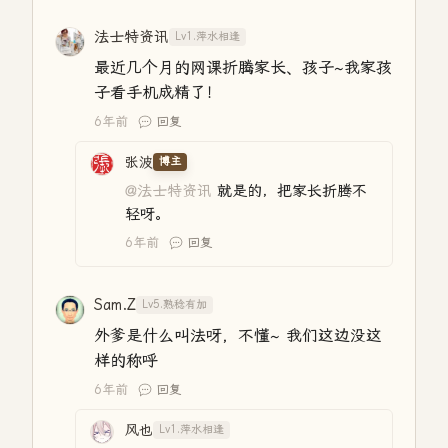
法士特资讯
Lv1.萍水相逢
最近几个月的网课折腾家长、孩子~我家孩
子看手机成精了！
6年前
回复
张波
博主
@法士特资讯
就是的，把家长折腾不
轻呀。
6年前
回复
Sam.Z
Lv5.熟稔有加
外爹是什么叫法呀，不懂~ 我们这边没这
样的称呼
6年前
回复
风也
Lv1.萍水相逢