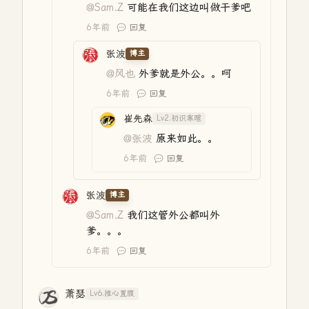
@Sam.Z
可能在我们这边叫做干爹吧
6年前
回复
张波
博主
@风也
外爹就是外公。。呵
6年前
回复
崔先森
Lv2.初识寒暄
@张波
原来如此。。
6年前
回复
张波
博主
@Sam.Z
我们这管外公都叫外
爹。。。
6年前
回复
萧瑟
Lv6.推心置腹