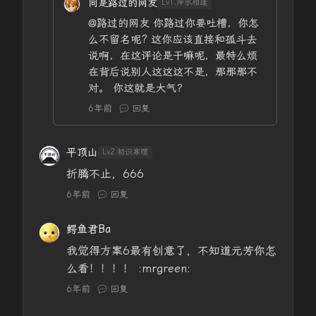
同是路过的网友
Lv1.萍水相逢
@路过的网友
你路过你要吐槽，你怎
么不留名呢? 这你应该直接和孤斗去
说啊，在这评论是干嘛呢，最特么烦
在背后说别人这这这不是，那那那不
对。 你这就是大气？
6年前
回复
平顶山
Lv2.初识寒暄
折腾不止，666
6年前
回复
鳄鱼君Ba
我觉得方案6最有创意了，不知道元芳你怎
么看！！！！ :mrgreen:
6年前
回复