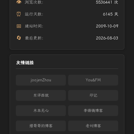
👁️
浏览次数：
5536441 次
⏰
运行天数：
6145 天
📅
建站时间：
2009-10-09
🔄
最后更新：
2026-08-03
友情链接
joojenZhou
You&FM
东评西就
印记
木本无心
李锋镝博客
缙哥哥的博客
老刘博客