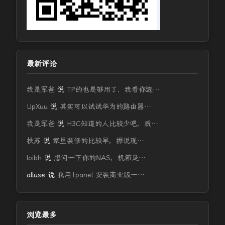
最新评论
我是军爸
说
TP的也是够用了，我看你选…
UpXuu
说
其实可以试试华为的路由器…
我是军爸
说
H3C知道的人比较少吧，质…
扶苏
说
家里装修的比较早，据说现…
loibh
说
想问一下你的NAS，机箱是…
alluse
说
我用1panel 安装商业版一…
浏览最多