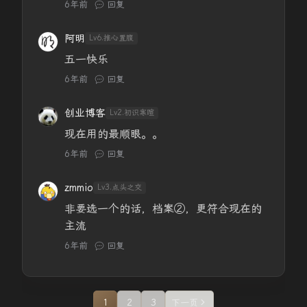
6年前
回复
阿明
Lv6.推心置腹
五一快乐
6年前
回复
创业博客
Lv2.初识寒暄
现在用的最顺眼。。
6年前
回复
zmmio
Lv3.点头之交
非要选一个的话，档案②，更符合现在的
主流
6年前
回复
1
2
3
下一页