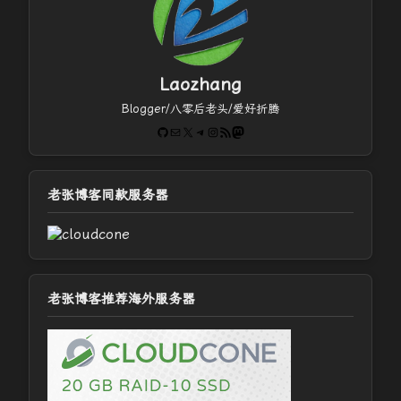
Laozhang
Blogger/八零后老头/爱好折腾
GitHub
电子邮件
X
Telegram
Instagram
RSS Feed
Mastodon
老张博客同款服务器
老张博客推荐海外服务器