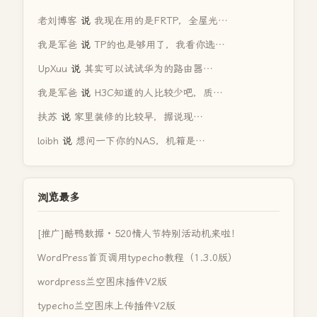
老刘博客
说
我现在用的是FRTP，全屋光…
我是军爸
说
TP的也是够用了，我看你选…
UpXuu
说
其实可以试试华为的路由器…
我是军爸
说
H3C知道的人比较少吧，质…
扶苏
说
家里装修的比较早，据说现…
loibh
说
想问一下你的NAS，机箱是…
浏览最多
[推广]酷鸭数据 · 520情人节特别活动机来啦！
WordPress首页调用typecho教程（1.3.0版）
wordpress兰空图床插件V2版
typecho兰空图床上传插件V2版