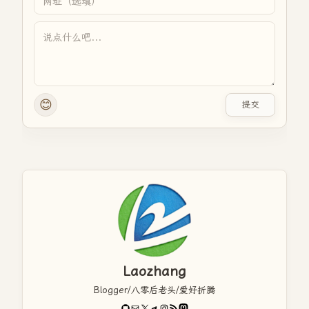
😊
提交
Laozhang
Blogger/八零后老头/爱好折腾
GitHub
电子邮件
X
Telegram
Instagram
RSS Feed
Mastodon