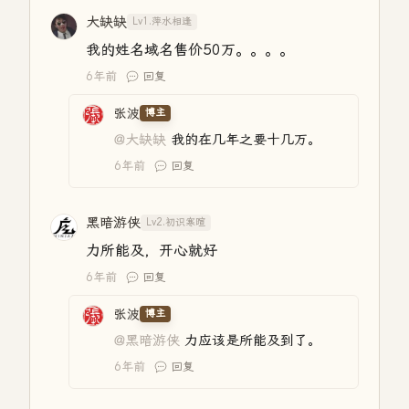
大缺缺
Lv1.萍水相逢
我的姓名域名售价50万。。。。
6年前
回复
张波
博主
@大缺缺
我的在几年之要十几万。
6年前
回复
黑暗游侠
Lv2.初识寒暄
力所能及，开心就好
6年前
回复
张波
博主
@黑暗游侠
力应该是所能及到了。
6年前
回复