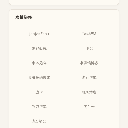
友情链接
joojenZhou
You&FM
东评西就
印记
木本无心
李锋镝博客
缙哥哥的博客
老刘博客
蓝卡
随风沐虐
飞刀博客
飞牛士
龙G笔记