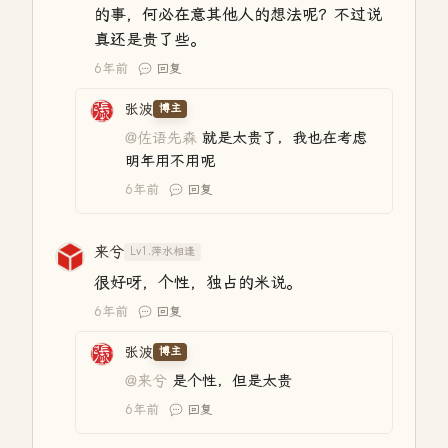
的事，何必在意其他人的想法呢？不过说
真还是贵了些。
6年前
回复
张波
博主
@佐语先森
就是太贵了，我也在考虑
明年用不用呢
6年前
回复
来兮
Lv1.萍水相逢
很好呀，个性，独占的米说。
6年前
回复
张波
博主
@来兮
是个性，但是太贵
6年前
回复