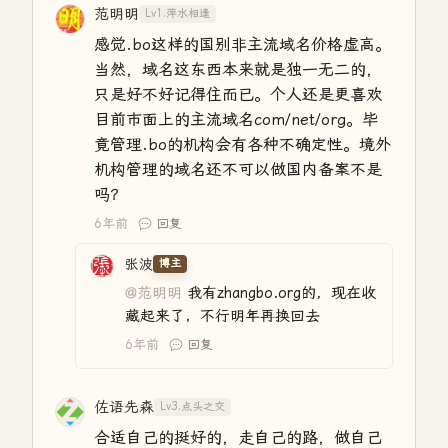
范明明
Lv1.萍水相逢
感觉.bo这样的国别非主流域名价格虚高。
当然，域名这东西本来就是独一无二的，
只是好不好记得住而已。个人还是更喜欢
目前市面上的主流域名com/net/org。毕
竟管理.bo的机构会有各种不确定性。境外
机构管理的域名还不可以做国内备案不是
吗？
6年前
回复
张波
博主
@范明明
我有zhangbo.org的，现在收
藏起来了，不行明年再换回去
6年前
回复
佐语先森
Lv3.点头之交
合适自己的挺好的，走自己的路，做自己