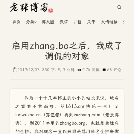
首页
分类
博友圈
微语
归档
关于
友情链接
读者
启用zhang.bo之后，我成了
调侃的对象
2019/12/07
850 字
约 3 分钟
9.7k 阅读
68 评论
作为一个十几年博主的小小的站长来说，域名
之重要不言而喻。从k613.cn(快乐一生）至
luowuzhe.cn（落伍者）再到imzhang.com（老张博
客），到2011年用的zhangbo.org，也就是我姓名
的全拼。我对域名一直以来都是想用姓名全拼来做