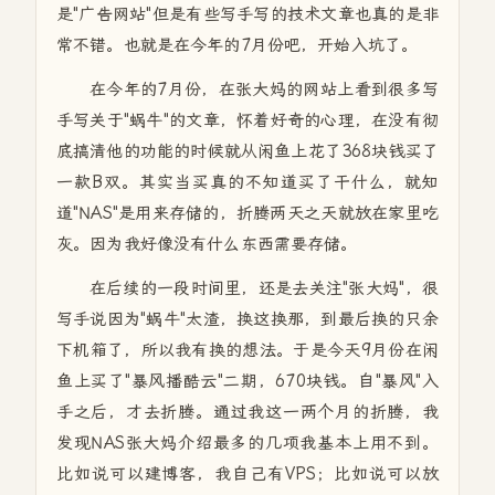
是"广告网站"但是有些写手写的技术文章也真的是非
常不错。也就是在今年的7月份吧，开始入坑了。
在今年的7月份，在张大妈的网站上看到很多写
手写关于"蜗牛"的文章，怀着好奇的心理，在没有彻
底搞清他的功能的时候就从闲鱼上花了368块钱买了
一款B双。其实当买真的不知道买了干什么，就知
道"NAS"是用来存储的，折腾两天之天就放在家里吃
灰。因为我好像没有什么东西需要存储。
在后续的一段时间里，还是去关注"张大妈"，很
写手说因为"蜗牛"太渣，换这换那，到最后换的只余
下机箱了，所以我有换的想法。于是今天9月份在闲
鱼上买了"暴风播酷云"二期，670块钱。自"暴风"入
手之后，才去折腾。通过我这一两个月的折腾，我
发现NAS张大妈介绍最多的几项我基本上用不到。
比如说可以建博客，我自己有VPS；比如说可以放