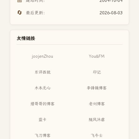
📅
建站时间：
2009-10-09
🔄
最后更新：
2026-08-03
友情链接
joojenZhou
You&FM
东评西就
印记
木本无心
李锋镝博客
缙哥哥的博客
老刘博客
蓝卡
随风沐虐
飞刀博客
飞牛士