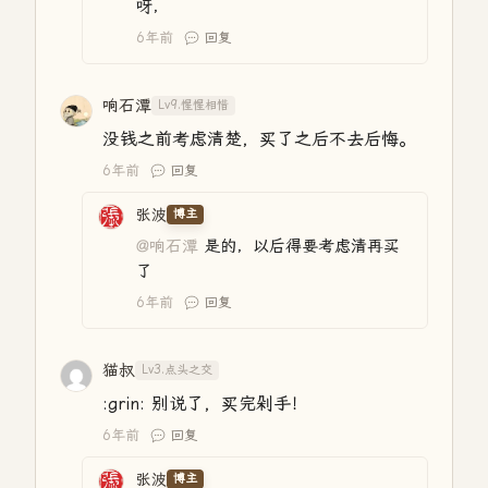
呀，
6年前
回复
响石潭
Lv9.惺惺相惜
没钱之前考虑清楚，买了之后不去后悔。
6年前
回复
张波
博主
@响石潭
是的，以后得要考虑清再买
了
6年前
回复
猫叔
Lv3.点头之交
:grin: 别说了，买完剁手！
6年前
回复
张波
博主