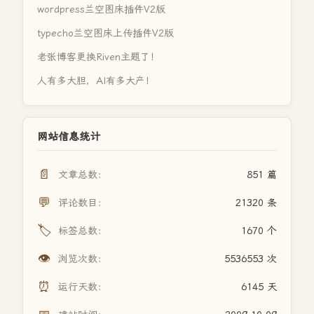
wordpress兰空图床插件V2版
typecho兰空图床上传插件V2版
老张博客更换Riven主题了！
人有多大胆，AI有多大产！
网站信息统计
📄
文章总数：
851 篇
💬
评论数目：
21320 条
🏷️
标签总数：
1670 个
👁️
浏览次数：
5536553 次
⏰
运行天数：
6145 天