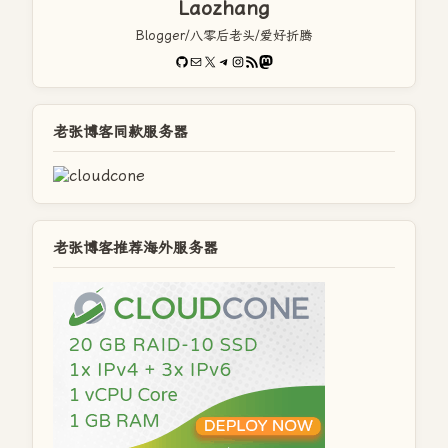
Laozhang
Blogger/八零后老头/爱好折腾
GitHub
电子邮件
X
Telegram
Instagram
RSS Feed
Mastodon
老张博客同款服务器
老张博客推荐海外服务器