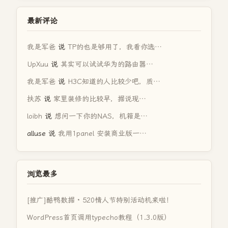
最新评论
我是军爸
说
TP的也是够用了，我看你选…
UpXuu
说
其实可以试试华为的路由器…
我是军爸
说
H3C知道的人比较少吧，质…
扶苏
说
家里装修的比较早，据说现…
loibh
说
想问一下你的NAS，机箱是…
alluse
说
我用1panel 安装商业版一…
浏览最多
[推广]酷鸭数据 · 520情人节特别活动机来啦！
WordPress首页调用typecho教程（1.3.0版）