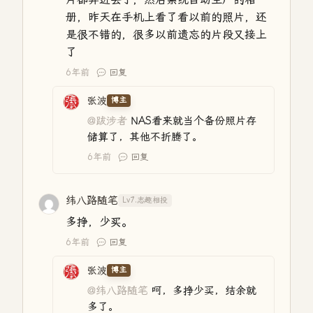
册，昨天在手机上看了看以前的照片，还
是很不错的，很多以前遗忘的片段又接上
了
6年前
回复
张波
博主
@跋涉者
NAS看来就当个备份照片存
储算了，其他不折腾了。
6年前
回复
纬八路随笔
Lv7.志趣相投
多挣，少买。
6年前
回复
张波
博主
@纬八路随笔
呵，多挣少买，结余就
多了。