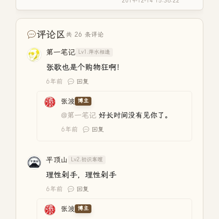
2019-12-14 15:36:22
评论区
共 26 条评论
第一笔记
Lv1.萍水相逢
张歌也是个购物狂啊！
6年前
回复
张波
博主
@第一笔记
好长时间没有见你了。
6年前
回复
平顶山
Lv2.初识寒暄
理性剁手，理性剁手
6年前
回复
张波
博主