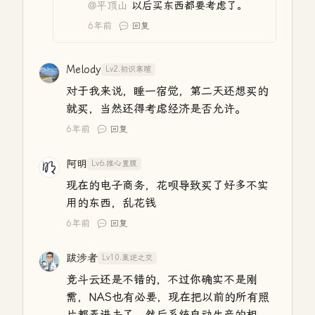
@平顶山
以后买东西都要考虑了。
6年前
回复
Melody
Lv2.初识寒暄
对于我来说，睡一宿觉，第二天还想买的
就买，当然还得考虑经济是否允许。
6年前
回复
阿明
Lv6.推心置腹
现在的电子商务，花呗导致买了好多不实
用的东西，乱花钱
6年前
回复
跋涉者
Lv10.莫逆之交
竞斗云还是不错的，不过你确实不是刚
需，NAS也有必要，现在把以前的所有照
片都弄进去了，然后系统自动生产的相