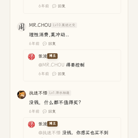
6年前
回复
MR.CHOU
Lv10.莫逆之交
理性消费,莫冲动..
6年前
回复
张波
博主
@MR.CHOU
得要控制
6年前
回复
执迷不悟
Lv1.萍水相逢
没钱，什么都不值得买?
6年前
回复
张波
博主
@执迷不悟
没钱，你想买也买不到