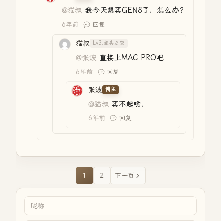
@猫叔
我今天想买GEN8了，怎么办？
6年前
回复
猫叔
Lv3.点头之交
@张波
直接上MAC PRO吧
6年前
回复
张波
博主
@猫叔
买不起哟，
6年前
回复
1
2
下一页