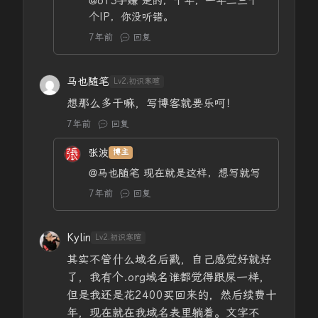
@613手赚
是的，十年，一年二三十
个IP，你没听错。
7年前
回复
马也随笔
Lv2.初识寒暄
想那么多干嘛，写博客就要乐呵！
7年前
回复
张波
博主
@马也随笔
现在就是这样，想写就写
7年前
回复
Kylin
Lv2.初识寒暄
其实不管什么域名后戳，自己感觉好就好
了，我有个.org域名谁都觉得跟屎一样，
但是我还是花2400买回来的，然后续费十
年，现在就在我域名表里躺着。文字不