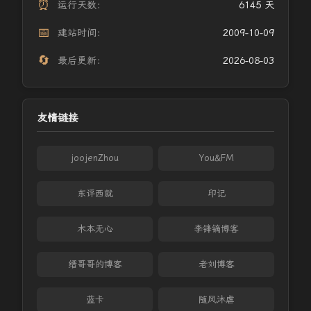
⏰
运行天数：
6145 天
📅
建站时间：
2009-10-09
🔄
最后更新：
2026-08-03
友情链接
joojenZhou
You&FM
东评西就
印记
木本无心
李锋镝博客
缙哥哥的博客
老刘博客
蓝卡
随风沐虐