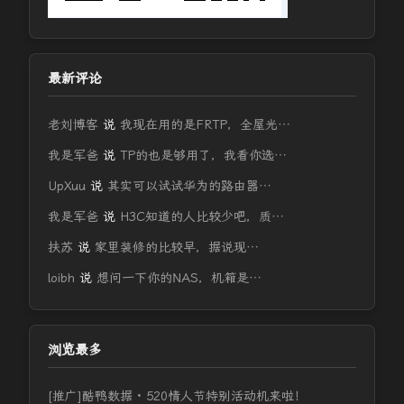
最新评论
老刘博客
说
我现在用的是FRTP，全屋光…
我是军爸
说
TP的也是够用了，我看你选…
UpXuu
说
其实可以试试华为的路由器…
我是军爸
说
H3C知道的人比较少吧，质…
扶苏
说
家里装修的比较早，据说现…
loibh
说
想问一下你的NAS，机箱是…
浏览最多
[推广]酷鸭数据 · 520情人节特别活动机来啦！