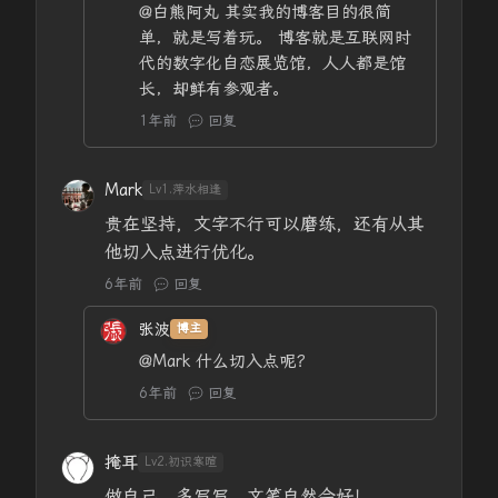
@白熊阿丸
其实我的博客目的很简
单，就是写着玩。 博客就是互联网时
代的数字化自恋展览馆，人人都是馆
长，却鲜有参观者。
1年前
回复
Mark
Lv1.萍水相逢
贵在坚持，文字不行可以磨练，还有从其
他切入点进行优化。
6年前
回复
张波
博主
@Mark
什么切入点呢？
6年前
回复
掩耳
Lv2.初识寒暄
做自己，多写写，文笔自然会好！