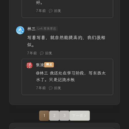
好。
7年前
回复
林三
Lv4.常来常往
写着写着，就自然能提高的，我们很相
似。
7年前
回复
张波
博主
@林三
我还处在学习阶段，写东西太
水了。只是记流水帐
7年前
回复
1
2
3
下一页