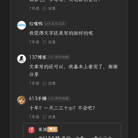
7年前
回复
红嘴鸭
Lv3.点头之交
我觉得文字还是写的挺好的呢
7年前
回复
137博客
Lv1.萍水相逢
文章写的还可以，我基本上看完了，谢谢
分享
7年前
回复
613手赚
Lv1.萍水相逢
十年？一天二三十ip？不会吧？
7年前
回复
张波
博主