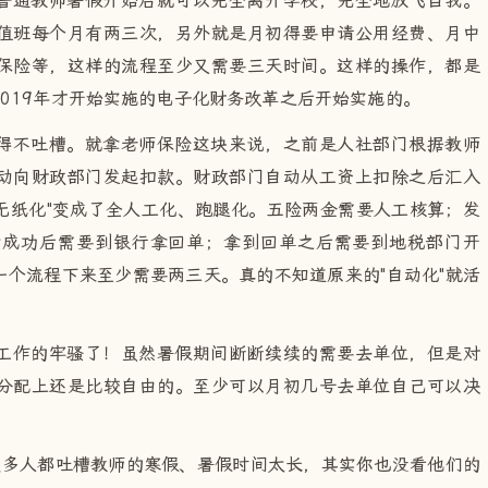
普通教师暑假开始后就可以完全离开学校，完全地放飞自我。
值班每个月有两三次，另外就是月初得要申请公用经费、月中
保险等，这样的流程至少又需要三天时间。这样的操作，都是
019年才开始实施的电子化财务改革之后开始实施的。
得不吐槽。就拿老师保险这块来说，之前是人社部门根据教师
动向财政部门发起扣款。财政部门自动从工资上扣除之后汇入
"无纸化"变成了全人工化、跑腿化。五险两金需要人工核算；发
付成功后需要到银行拿回单；拿到回单之后需要到地税部门开
个流程下来至少需要两三天。真的不知道原来的"自动化"就活
工作的牢骚了！虽然暑假期间断断续续的需要去单位，但是对
分配上还是比较自由的。至少可以月初几号去单位自己可以决
很多人都吐槽教师的寒假、暑假时间太长，其实你也没看他们的