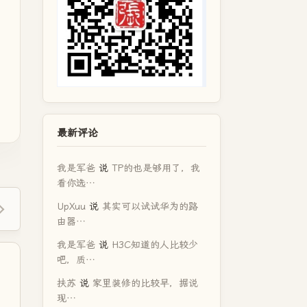
最新评论
我是军爸
说
TP的也是够用了，我
看你选…
UpXuu
说
其实可以试试华为的路
由器…
我是军爸
说
H3C知道的人比较少
吧，质…
扶苏
说
家里装修的比较早，据说
现…