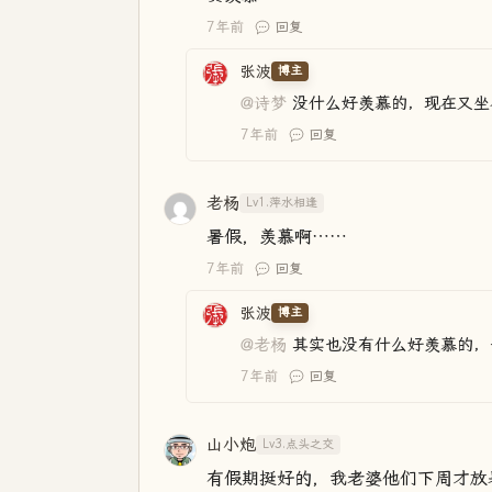
7年前
回复
张波
博主
@诗梦
没什么好羡慕的，现在又坐
7年前
回复
老杨
Lv1.萍水相逢
暑假，羡慕啊……
7年前
回复
张波
博主
@老杨
其实也没有什么好羡慕的，
7年前
回复
山小炮
Lv3.点头之交
有假期挺好的，我老婆他们下周才放