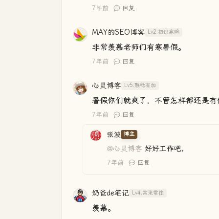
7年前
回复
MAY的SEO博客
Lv2.初识寒暄
非常羡慕老师们有寒暑假。
7年前
回复
心灵博客
Lv5.熟稔有加
暑假你们就爽了，不管怎样都还是有假
7年前
回复
张波
博主
@心灵博客
好好工作吧，
7年前
回复
奶爸de笔记
Lv4.常来常往
羡慕。