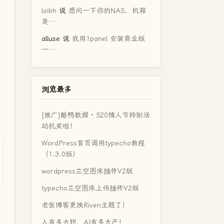
loibh
说
想问一下你的NAS，机箱
是…
alluse
说
我用1panel 安装商业版
一…
浏览最多
[推广]酷鸭数据 · 520情人节特别活
动机来啦！
WordPress首页调用typecho教程
（1.3.0版）
wordpress兰空图床插件V2版
typecho兰空图床上传插件V2版
老张博客更换Riven主题了！
人有多大胆，AI有多大产！