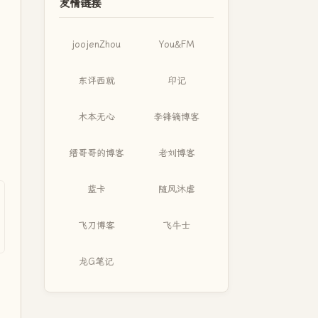
友情链接
joojenZhou
You&FM
东评西就
印记
木本无心
李锋镝博客
缙哥哥的博客
老刘博客
蓝卡
随风沐虐
飞刀博客
飞牛士
龙G笔记