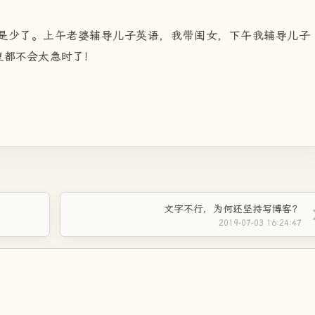
是少了。上午老婆辅导儿子英语，我带闺女，下午我辅导儿子
复都不会太急时了！
文字不行，为何还坚持写博客？
2019-07-03 16:24:47