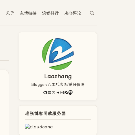
档
关于
友情链接
读者排行
走心评论
Laozhang
Blogger/八零后老头/爱好折腾
GitHub
电子邮件
X
Telegram
Instagram
RSS Feed
Mastodon
老张博客同款服务器