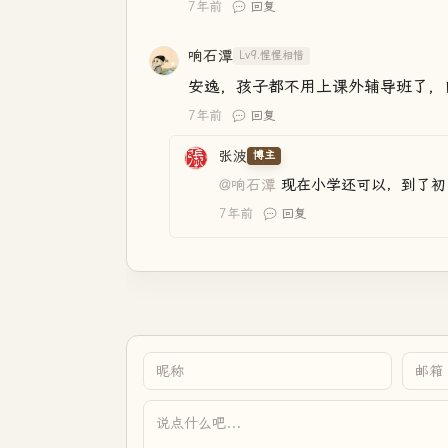
7年前
回复
响石潭
Lv9.惺惺相惜
安逸，孩子都不用上课外辅导班了，
7年前
回复
张波
博主
@响石潭
现在小学还可以，到了初
7年前
回复