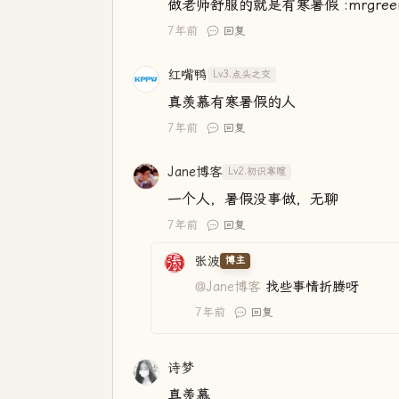
做老师舒服的就是有寒暑假 :mrgreen
7年前
回复
红嘴鸭
Lv3.点头之交
真羡慕有寒暑假的人
7年前
回复
Jane博客
Lv2.初识寒暄
一个人，暑假没事做，无聊
7年前
回复
张波
博主
@Jane博客
找些事情折腾呀
7年前
回复
诗梦
真羡慕