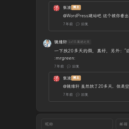
张波
博主
@WordPress建站吧
这个被你看出
7年前
回复
镜缘轩
Lv10.莫逆之交
一下放20多天的假，真好，另外：”
:mrgreen:
7年前
回复
张波
博主
@镜缘轩
虽然放了20多天，但是
7年前
回复