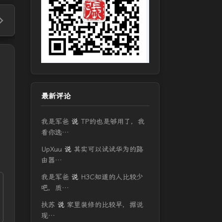
最新评论
我是军爸
说
TP的也是够用了，我
看你选…
UpXuu
说
其实可以试试华为的路
由器…
我是军爸
说
H3C知道的人比较少
吧，质…
扶苏
说
家里装修的比较早，据说
现…