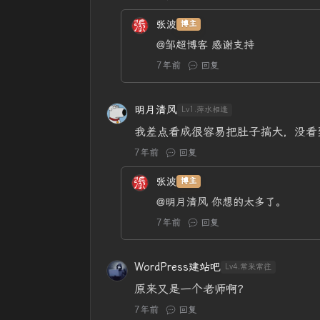
张波
博主
@邹超博客
感谢支持
7年前
回复
明月清风
Lv1.萍水相逢
我差点看成很容易把肚子搞大，没看到对象 
7年前
回复
张波
博主
@明月清风
你想的太多了。
7年前
回复
WordPress建站吧
Lv4.常来常往
原来又是一个老师啊？
7年前
回复