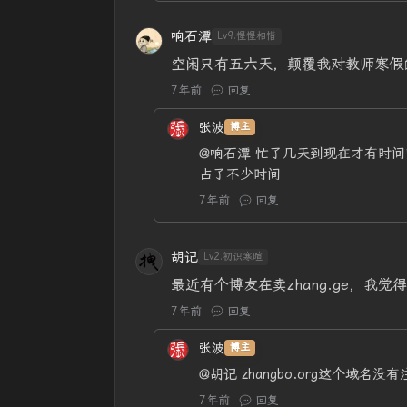
响石潭
Lv9.惺惺相惜
空闲只有五六天，颠覆我对教师寒假
7年前
回复
张波
博主
@响石潭
忙了几天到现在才有时间
占了不少时间
7年前
回复
胡记
Lv2.初识寒暄
最近有个博友在卖zhang.ge，我
7年前
回复
张波
博主
@胡记
zhangbo.org这个域名
7年前
回复