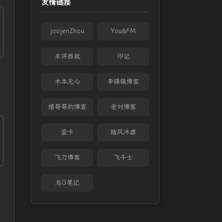
友情链接
joojenZhou
You&FM
东评西就
印记
木本无心
李锋镝博客
缙哥哥的博客
老刘博客
蓝卡
随风沐虐
飞刀博客
飞牛士
龙G笔记