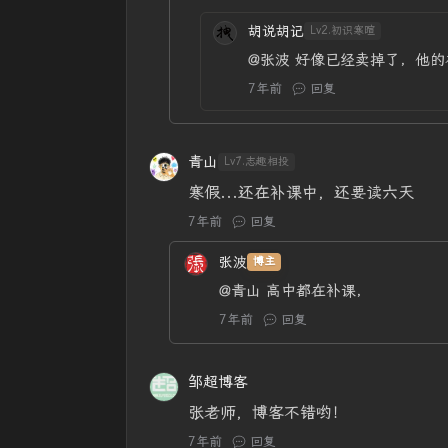
胡说胡记
Lv2.初识寒暄
@张波
好像已经卖掉了，他的
7年前
回复
青山
Lv7.志趣相投
寒假...还在补课中，还要读六天
7年前
回复
张波
博主
@青山
高中都在补课，
7年前
回复
邹超博客
张老师，博客不错哟！
7年前
回复