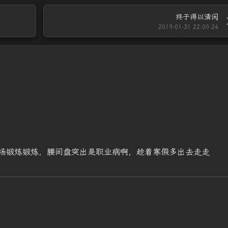
终于得以清闲
2019-01-31 22:00:24
场锻炼锻炼，腰间盘突出是职业病啊，趁着寒假多出去走走