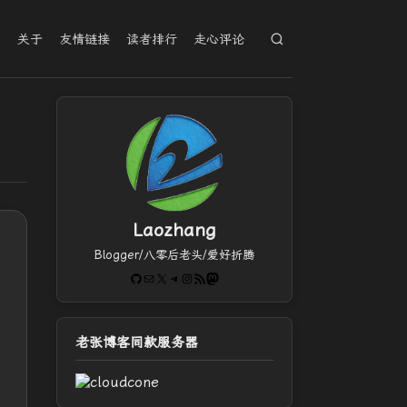
档
关于
友情链接
读者排行
走心评论
Laozhang
Blogger/八零后老头/爱好折腾
GitHub
电子邮件
X
Telegram
Instagram
RSS Feed
Mastodon
老张博客同款服务器