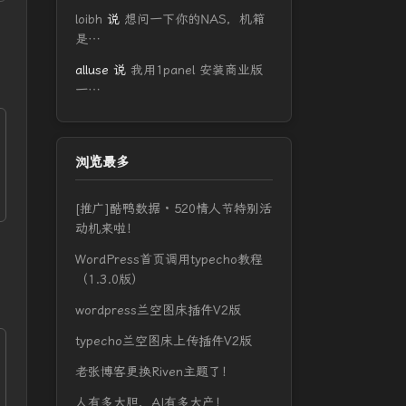
loibh
说
想问一下你的NAS，机箱
是…
alluse
说
我用1panel 安装商业版
一…
浏览最多
[推广]酷鸭数据 · 520情人节特别活
动机来啦！
WordPress首页调用typecho教程
（1.3.0版）
wordpress兰空图床插件V2版
typecho兰空图床上传插件V2版
老张博客更换Riven主题了！
人有多大胆，AI有多大产！