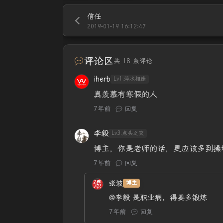
信任
2019-01-19 16:12:47
评论区
共 18 条评论
iherb
Lv1.萍水相逢
真羡慕有寒假的人
7年前
回复
李毅
Lv3.点头之交
博主，你是老师的话，更应该多到操
7年前
回复
张波
博主
@李毅
是职业病，得要多锻炼
7年前
回复