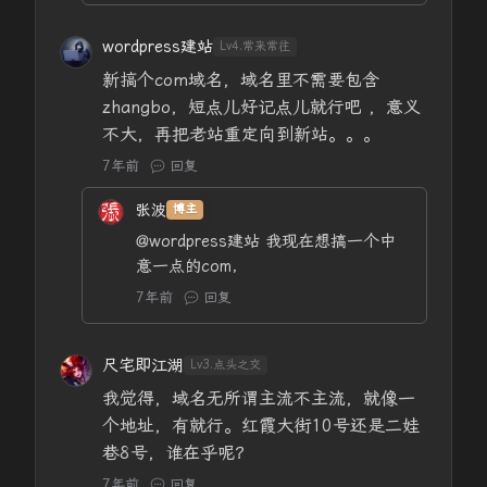
wordpress建站
Lv4.常来常往
新搞个com域名，域名里不需要包含
zhangbo，短点儿好记点儿就行吧 ，意义
不大，再把老站重定向到新站。。。
7年前
回复
张波
博主
@wordpress建站
我现在想搞一个中
意一点的com，
7年前
回复
尺宅即江湖
Lv3.点头之交
我觉得，域名无所谓主流不主流，就像一
个地址，有就行。红霞大街10号还是二娃
巷8号，谁在乎呢？
7年前
回复