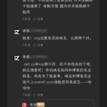
很可惜！不知道是什麽原因啊 好多後綴都
不能備案了 有點可惜 國内好多服務都不
能用
7年前
回复
老俍
Lv5.熟稔有加
就是！org也算是顶级域名，比那两个好。
7年前
回复
老俍
Lv5.熟稔有加
.net.cn和vip都不好，还不如现在这个呢，
就先漂着吧！你的域名起码和博客还有点
联系，我是为了能备案，域名和博客完全
连不上oneinf.com谁能想到是俍注~~~哈
哈哈
7年前
回复
张波
博主