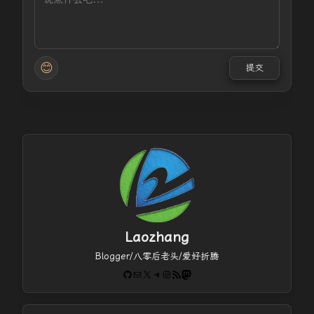
😊
提交
Laozhang
Blogger/八零后老头/爱好折腾
GitHub
电子邮件
X
Telegram
Instagram
RSS Feed
Mastodon