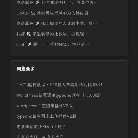
我是军爸
说
TP的也是够用了，我看你选…
UpXuu
说
其实可以试试华为的路由器…
我是军爸
说
H3C知道的人比较少吧，质…
扶苏
说
家里装修的比较早，据说现…
loibh
说
想问一下你的NAS，机箱是…
浏览最多
[推广]酷鸭数据 · 520情人节特别活动机来啦！
WordPress首页调用typecho教程（1.3.0版）
wordpress兰空图床插件V2版
typecho兰空图床上传插件V2版
老张博客更换Riven主题了！
人有多大胆，AI有多大产！