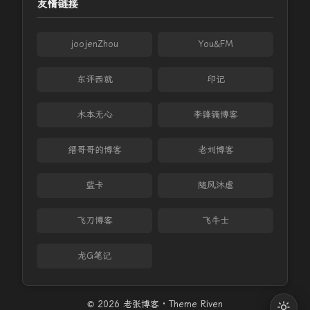
友情链接
joojenZhou
You&FM
东评西就
印记
木本无心
李锋镝博客
缙哥哥的博客
老刘博客
蓝卡
随风沐虐
飞刀博客
飞牛士
龙G笔记
© 2026 老张博客 · Theme
Riven