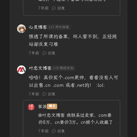
7年前
回复
心灵博客
Lv1.萍水相逢
恨透了所谓的备案，坏人管不到，正经网
站却反复刁难
7年前
回复
叶忠文博客
Lv5.熟稔有加
哈哈！高价买个.com更帅，看看没有人可
以出售.cn .com 或者.net的！ :lol:
7年前
回复
张波
博主
@叶忠文博客
我联系过卖家，com要
价8万、cn要价3万。cn被个人收藏了
7年前
回复