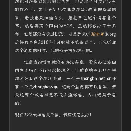
虑把网站备案然后搬回国内，但是那个时候还没有
放在心上。前几天听几位博友在QQ群里聊备案的
事，老张也是血涌心头，想把自己这个博客备个
案，然后再买个国内的ECS，虽然博客办了十多
年，但是还没有玩过ECS。可是后来听
跋涉者
说org
后辍的早在2018年1月起就不给备案了。当我听那
这个消息的时候，我的心是拨凉拨凉的。
难道我的博客就没有办法备案、没有办法搬回
国内了吗？不行可以换域名，目前我的姓名的全拼
域名还有两个在我手里，一个是
zhangbo.net.cn
还
有一个是
zhangbo.vip
。这两个虽然都可以备案，但
是这两个域名毕竟不是主流域名。内心还是矛盾
的！
现在哪位大神给支个招，我应该怎么办！