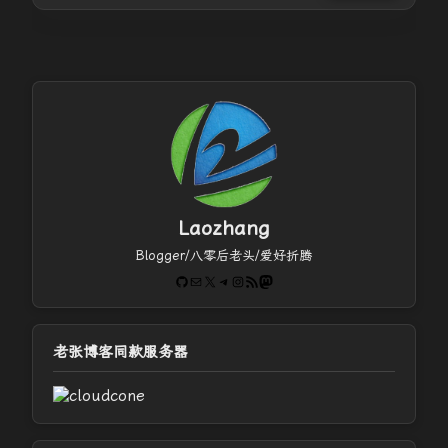
Laozhang
Blogger/八零后老头/爱好折腾
GitHub
电子邮件
X
Telegram
Instagram
RSS Feed
Mastodon
老张博客同款服务器