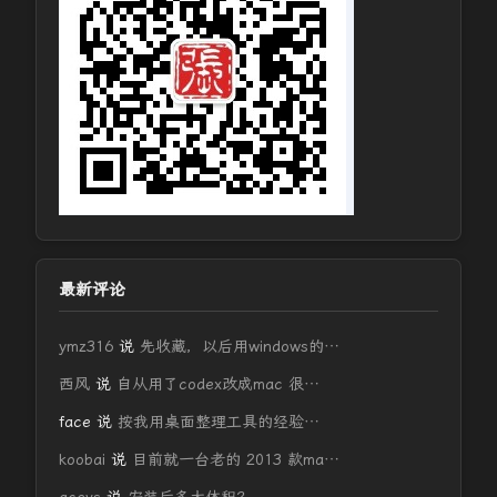
最新评论
ymz316
说
先收藏，以后用windows的…
西风
说
自从用了codex改成mac 很…
face
说
按我用桌面整理工具的经验…
koobai
说
目前就一台老的 2013 款ma…