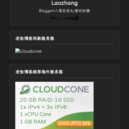
Laozhang
Blogger/八零后老头/爱好折腾
GitHub
电子邮件
X
Telegram
Instagram
RSS Feed
Mastodon
老张博客同款服务器
老张博客推荐海外服务器