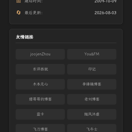
📅
建站时间：
2009-10-09
🔄
最后更新：
2026-08-03
友情链接
joojenZhou
You&FM
东评西就
印记
木本无心
李锋镝博客
缙哥哥的博客
老刘博客
蓝卡
随风沐虐
飞刀博客
飞牛士