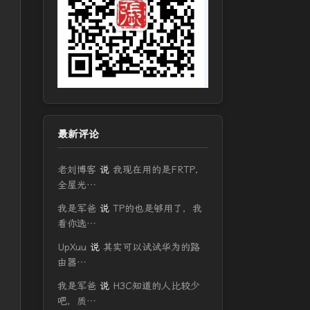
最新评论
老刘博客
说
我现在用的是FRTP，
全屋光…
我是军爸
说
TP的也是够用了，我
看你选…
UpXuu
说
其实可以试试华为的路
由器…
我是军爸
说
H3C知道的人比较少
吧，质…