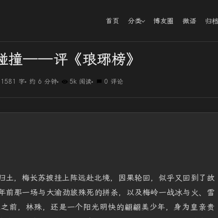
首页
分类
博友圈
微语
归
碰撞——评《琅琊榜》
1581 字
约 6 分钟
5k 阅读
0 评论
归土，梅长苏披挂上阵远赴北境，因果轮回，似乎又回到了故
年前那一场与大渝劲旅殊死的拼杀，以及梅岭一战冰与火、雪
案之前，林殊，还是一个阳光明快的翩翩美少年，身为皇亲贵