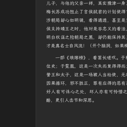
儿子，与他的父亲一样，其实豫津一身
梅长苏成功阻止了言侯弑君的计划使得
涉朝局却心如明镜，看得通透，甚至是
侯支持靖王之时，他对是非忠义的看法
明白权谋之险朝局之黑，却仍能保持其
才是真名士自风流！（开个脑洞，如果
一部《琅琊榜》，看罢长嗟叹。于
位史；于霓凰，这是一次失而复得得而
誉王和太子，这是一场被人当枪使，无
因果循环，邪不胜正，罪有应得的恶有
好人有可诛心之处，坏人亦有可怜惜
酷，更引人击节和深思。