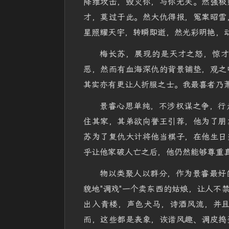
降维攻击，毁灭你，与你无关。然强极
才，莫过于此。然大仇得报，冤案昭雪
星照耀天宇，转瞬即逝，然光彩明艳，
梅长苏，展现的是天才之怒，惊
恶，然而有血海深仇的背景铺垫，观之
其实亦有更让人折服之士。我最喜者乃
景睿心思单纯，不涉权谋之争，行
住其家，其弟欲向誉王引荐，他为了朋
苏为了复仇大计将他当棋子，在他生日
乎让他家破人亡之后，他仍然能够尊重
物以类聚人以群分，作为景睿最好
貌地"调戏"一个卖东西的姑娘，让人不
出入青楼，声色犬马，诗酒风流，并
而，这些都是表象，诙谐风趣、调皮捣