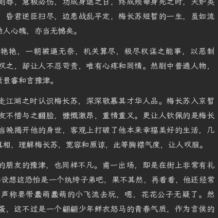
则辱，慧极必伤，功成身退之日，终成殒命身死之时，天妒英
，昏君逆臣扫尽，边患战乱平定，梅长苏短暂的一生，虽如流
动人心魄，亦当无憾矣。
才艳艳，一朝被逼无奈，机关算尽，极尽权谋之能事，以恶制
叹之，却让人不忍苛责，唯有心疼和同情。然剧中普通人物，
萧景睿和言豫津。
走江湖之时认识梅长苏，深深敬慕其才华人品。梅长苏入京暂
友不惜与之翻脸，慷慨激昂，重情重义。更让人钦佩的是梅长
当晚揭开他的身世，客观上打破了他本来幸福美好的生活，几
真相，理解梅长苏，宽容和原谅，此等胸襟气度，让人叹服。
的朋友的豫津，也同样不凡。甫一出场，即是在街上非常有礼
禁设想这恐怕是一个纨绔子弟吧，果不其然，再看看，他还经常
且声称要带蠢萌蠢萌的小飞流去玩，嗯，花花公子无疑了。然
蛋，这不过是一个翩翩少年鲜衣怒马的青春气质，作为言侯的