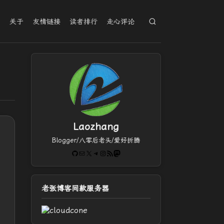
档
关于
友情链接
读者排行
走心评论
Laozhang
Blogger/八零后老头/爱好折腾
GitHub
电子邮件
X
Telegram
Instagram
RSS Feed
Mastodon
老张博客同款服务器