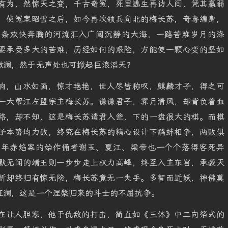
有为，然惊天之变，千古奇冤，死里逃生再访人间，凭其羸弱
，使冤案昭雪之后，如今再次领兵向北的梅长苏，奇毒缠身，
一条欢快奔腾的河流汇入广阔沉静的大海，一路苦难岁月的涤
要承受多大的苦难，历经如何的艰险，方能使一颗心变的坚如
微澜，然于无声处也可掀起巨浪滔天？
响，山水如画，惊才艳艳，世人尽皆称叹，麒麟才子，得之可
一大帮江左盟宗主梅长苏。谦谦君子，霁月清风，却背负着血
络，却不知，这是梅长苏请君入瓮，下的一盘很大的棋。而棋
子本势均力敌，终究在梅长苏的精心设计下鹬蚌相争，两败俱
当年赤焰案的始作俑者谢玉、夏江、梁帝也一个个落得客死异
默无闻的靖王则一步步走上权力高峰，终至入主东宫，承袭天
折却终归有惊无险，梅长苏竟无一失手。多智而近妖，神佛莫
狂澜，这是一个涅槃归来的斗士的不屈抗争。
在让人胆寒，他于仇敌的打击，简直如《三体》中二向箔式的