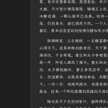
胄，有好友挚爱在侧，恩宠有加，年少
之躯、天才智计激荡朝局，辅靖王上位
冷静诡谲，一颗心却早已沧桑。如同
荡，仍然是水，却已迥然不同。一个人
磐石，原本活泼灵动的性情沉静如死水
琅琊榜首，江左梅郎，一支横笛奏
以得天下。这是林殊的新身份，天下第
海深仇，千古奇冤。誉王和太子争相笼
局一开，所有人都成了棋子。誉王和太
伤，太子被贬献州，誉王身死囚牢，
乡、伏法被诛、众叛亲离的命运，而默
下。一步一步，或顺风顺水，或偶有波
能当，这是一个所向披靡的英雄的力挽
梅长苏天下无双的智计，强悍得实