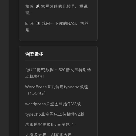
扶苏
说
家里装修的比较早，据说
现…
loibh
说
想问一下你的NAS，机箱
是…
浏览最多
[推广]酷鸭数据 · 520情人节特别活
动机来啦！
WordPress首页调用typecho教程
（1.3.0版）
wordpress兰空图床插件V2版
typecho兰空图床上传插件V2版
老张博客更换Riven主题了！
人有多大胆，AI有多大产！