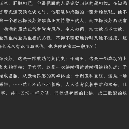
正气，肝胆相照，他最佩服的人是完璧归赵的蔺相如。在知悉
言府免遭灭顶之灾之时，他聪慧和成熟的一面开始展现。他不
第一个看出梅长苏并非真正支持誉王的人，而在梅长苏游说言
，满满的凛然正气和智者风范，令人敬佩。知世故而不世故，
至真至纯至美至善的品性，不得不面临选择时又绝不退缩，这
梅长苏未有此血海深仇，也许便是豫津一般吧？）
梅长苏，这是一部成功的复仇史；于靖王，这是一部成功的上
复失的等待；于宫羽，这是一次远时很近近时很远的苦恋；于
端成备胎，从云端跌落的高峰体验；于谢玉和夏江，这是一场
恶报；……然而不论正邪善恶，人人皆背负着苦难和艰辛，且
之事，并非刀切一样分明，而权谋智商的比拼，成王败寇的残