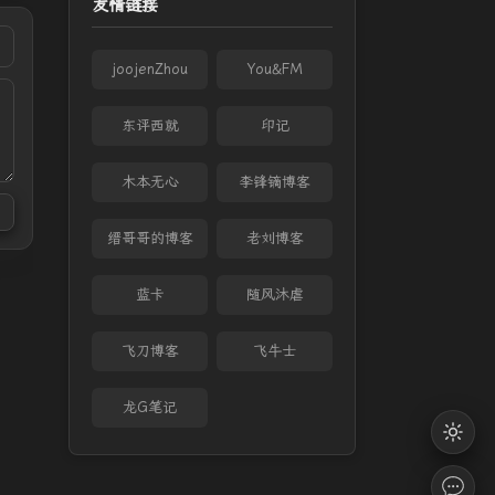
友情链接
joojenZhou
You&FM
东评西就
印记
木本无心
李锋镝博客
缙哥哥的博客
老刘博客
蓝卡
随风沐虐
飞刀博客
飞牛士
龙G笔记