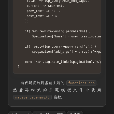
    'total' => $wp_query->max_num_pages,

    'current' => $current,

    'prev_text' => '« ',

    'next_text' => ' »'

    );

    if( $wp_rewrite->using_permalinks() )

        $pagination['base'] = user_trailingslashit( tr
    if( !empty($wp_query->query_vars['s']) )

        $pagination['add_args'] = array('s'=>get_query
    echo '<p>'.paginate_links($pagination).'</p>';

}
将代码复制到当前主题的
，
functions.php
然后再相关的主题模板文件中使用
函数。
native_pagenavi()