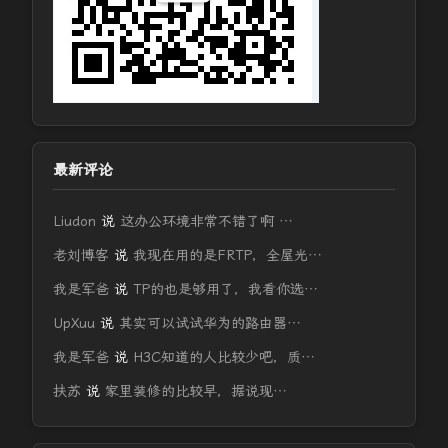
最新评论
Liudon
说
这办公环境非常不错了啊 …
老刘博客
说
我现在用的是FRTP，全屋光…
我是军爸
说
TP的也是够用了，我看你选…
UpXuu
说
其实可以试试华为的路由器…
我是军爸
说
H3C知道的人比较少吧，质…
扶苏
说
家里装修的比较早，据说现…