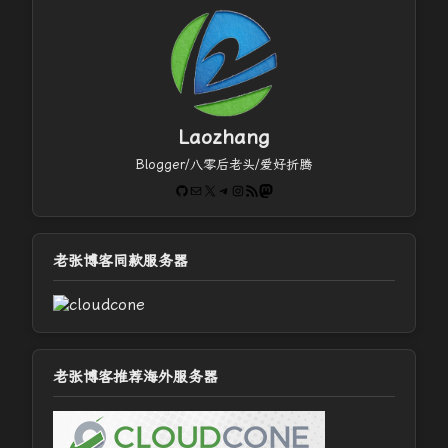
Laozhang
Blogger/八零后老头/爱好折腾
GitHub
电子邮件
X
Telegram
Instagram
RSS Feed
Mastodon
老张博客同款服务器
老张博客推荐海外服务器