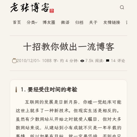
首页
分类
博友圈
微语
归档
关于
友情链接
读者
十招教你做出一流博客
2010/12/01
1088 字
约 4 分钟
7.5k 阅读
14 评论
1. 要经受住时间的考验
互联网的发展是日新月异，你睡一觉起床可能
这世上就多了一种新技术。但现实生活是相反的。
虽然有少数网站从开始之时就受人瞩目，但对大多
数网站来说，从建站到小有成就不只是一年半载的
事情。所以如果有目标，就一定要坚持，否则也只