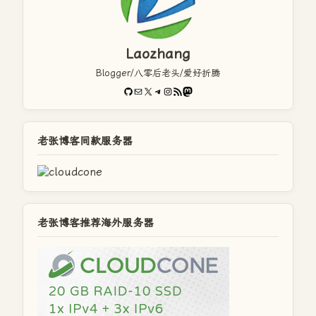
Laozhang
Blogger/八零后老头/爱好折腾
GitHub
电子邮件
X
Telegram
Instagram
RSS Feed
Mastodon
老张博客同款服务器
老张博客推荐海外服务器