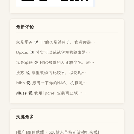
最新评论
我是军爸
说
TP的也是够用了，我看你选…
UpXuu
说
其实可以试试华为的路由器…
我是军爸
说
H3C知道的人比较少吧，质…
扶苏
说
家里装修的比较早，据说现…
loibh
说
想问一下你的NAS，机箱是…
alluse
说
我用1panel 安装商业版一…
浏览最多
[推广]酷鸭数据 · 520情人节特别活动机来啦！