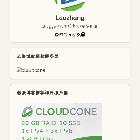
Laozhang
Blogger/八零后老头/爱好折腾
GitHub
电子邮件
X
Telegram
Instagram
RSS Feed
Mastodon
老张博客同款服务器
老张博客推荐海外服务器