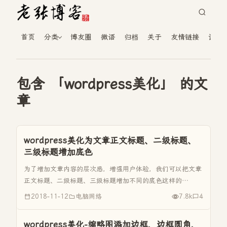
首页
分类
博友圈
微语
归档
关于
友情链接
读者
包含 「wordpress美化」 的文
章
wordpress美化为文章正文标题、二级标题、
三级标题增加底色
为了增加文章内容的层次感，增强用户体验，我们可以把文章
正文标题、二级标题、三级标题增加不同的底色这样的
wordpress美化效果以示区分。 正文标题增加底色 在
2018-11-12
电脑网络
7.8k
4
Style.css查找以下内容 / 正文 / .entry-header h...
wordpress美化-缩略图添加边框、边框圆角、