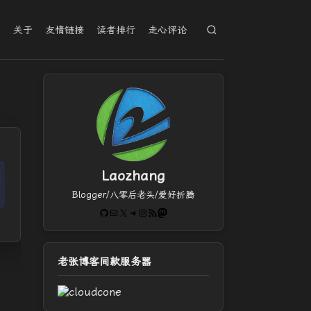
档
关于
友情链接
读者排行
走心评论
Laozhang
Blogger/八零后老头/爱好折腾
GitHub
电子邮件
X
Telegram
Instagram
RSS Feed
Mastodon
老张博客同款服务器