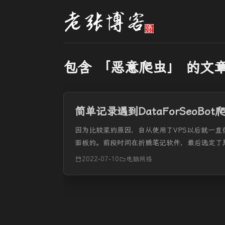
包含 「恶意爬虫」 的文
简单记录遇到DataForSeoBo
因为比较菜的原因，自从使用了VPS以后就一
面板的。前段时间在折腾笔记软件，最后选定了
率真的非常快，也就随着思源笔记软件更新而登录
2022-07-10
电脑网络