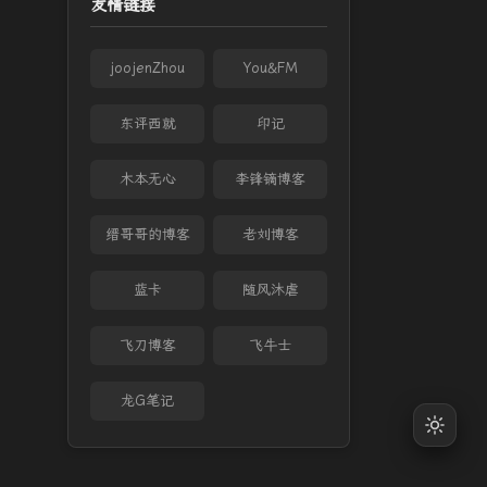
友情链接
joojenZhou
You&FM
东评西就
印记
木本无心
李锋镝博客
缙哥哥的博客
老刘博客
蓝卡
随风沐虐
飞刀博客
飞牛士
龙G笔记