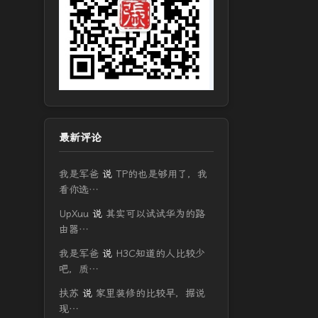
最新评论
我是军爸
说
TP的也是够用了，我
看你选…
UpXuu
说
其实可以试试华为的路
由器…
我是军爸
说
H3C知道的人比较少
吧，质…
扶苏
说
家里装修的比较早，据说
现…