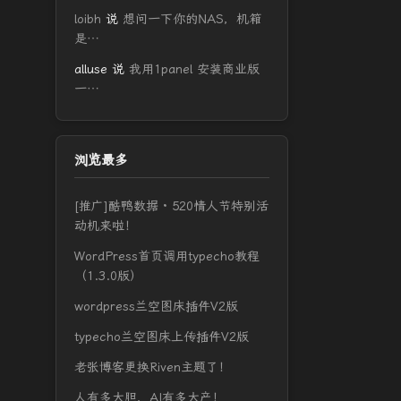
loibh
说
想问一下你的NAS，机箱
是…
alluse
说
我用1panel 安装商业版
一…
浏览最多
[推广]酷鸭数据 · 520情人节特别活
动机来啦！
WordPress首页调用typecho教程
（1.3.0版）
wordpress兰空图床插件V2版
typecho兰空图床上传插件V2版
老张博客更换Riven主题了！
人有多大胆，AI有多大产！